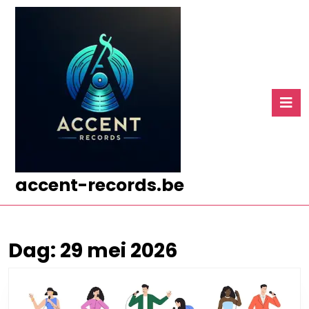
Ga
naar
de
inhoud
Ga
naar
O
de
k
inhoud
accent-records.be
Dag:
29 mei 2026