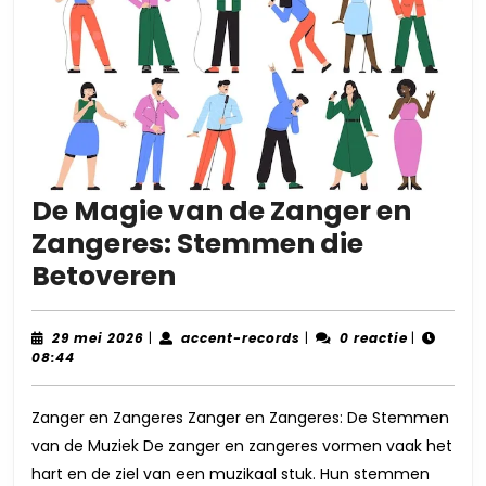
De Magie van de Zanger en
Zangeres: Stemmen die
De
Betoveren
Magie
van
29
accent-
29 mei 2026
|
accent-records
|
0 reactie
|
mei
records
08:44
de
2026
Zanger
Zanger en Zangeres Zanger en Zangeres: De Stemmen
en
van de Muziek De zanger en zangeres vormen vaak het
Zangeres:
hart en de ziel van een muzikaal stuk. Hun stemmen