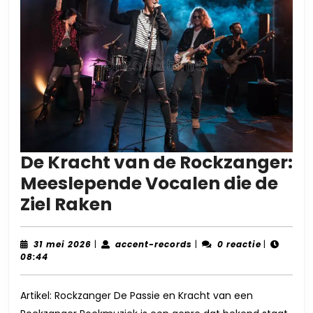
De Kracht van de Rockzanger:
Meeslepende Vocalen die de
De
Ziel Raken
Kracht
van
31
accent-
31 mei 2026
|
accent-records
|
0 reactie
|
mei
records
08:44
de
2026
Rockzanger:
Artikel: Rockzanger De Passie en Kracht van een
Meeslepende