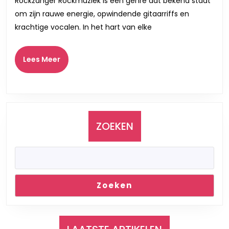
Rockzanger Rockmuziek is een genre dat bekend staat
Vocalen
om zijn rauwe energie, opwindende gitaarriffs en
die
krachtige vocalen. In het hart van elke
de
Ziel
Lees
Lees Meer
Meer
Raken
ZOEKEN
Zoeken