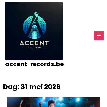
Ga
naar
de
inhoud
Ga
naar
O
de
k
inhoud
accent-records.be
Dag:
31 mei 2026