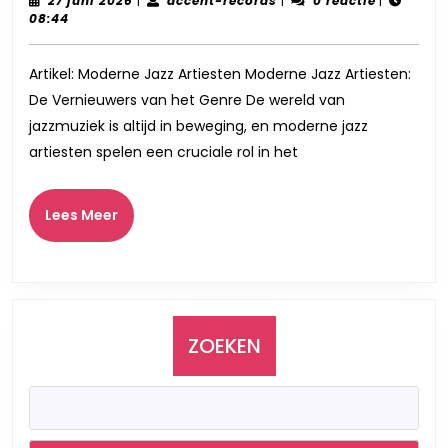
Crea
27 juni 2026
|
accent-records
|
0 reactie
|
juni
records
08:44
Wer
2026
van
Artikel: Moderne Jazz Artiesten Moderne Jazz Artiesten:
Mod
De Vernieuwers van het Genre De wereld van
Jazz
jazzmuziek is altijd in beweging, en moderne jazz
Arti
artiesten spelen een cruciale rol in het
Lees
Lees Meer
Meer
ZOEKEN