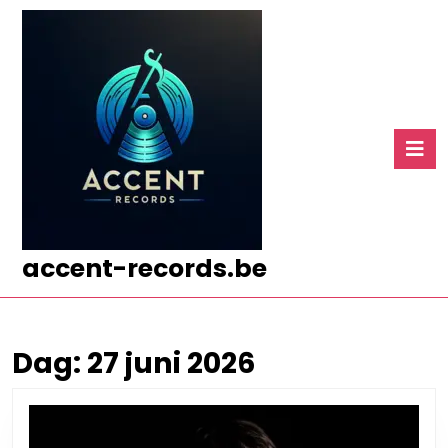
Ga
naar
de
inhoud
Ga
naar
O
de
k
inhoud
accent-records.be
Dag:
27 juni 2026