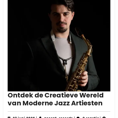
Ontdek de Creatieve Wereld
Ont
van Moderne Jazz Artiesten
de
27
accent-