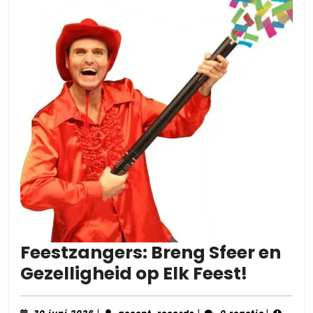
Feestzangers: Breng Sfeer en
Feestz
Gezelligheid op Elk Feest!
Breng
30
accent-