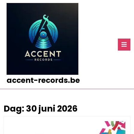
Ga
naar
de
inhoud
Ga
naar
O
de
k
inhoud
accent-records.be
Dag:
30 juni 2026