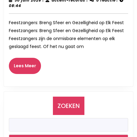
Sfeer
30 juni 2026
|
accent-records
|
0 reactie
|
juni
records
08:44
en
2026
Gezelli
Feestzangers: Breng Sfeer en Gezelligheid op Elk Feest
op
Feestzangers: Breng Sfeer en Gezelligheid op Elk Feest
Elk
Feestzangers zijn de onmisbare elementen op elk
Feest!
geslaagd feest. Of het nu gaat om
Lees
Lees Meer
Meer
ZOEKEN