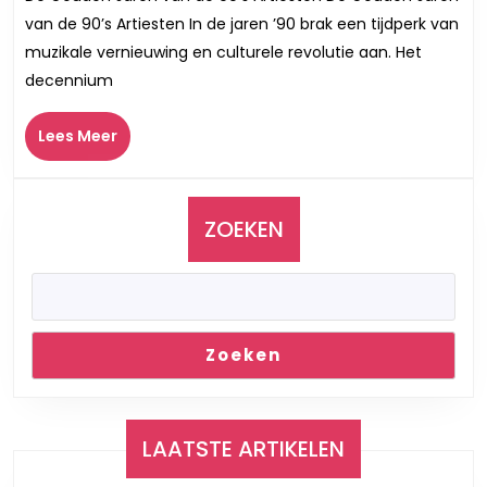
Glans
van de 90’s Artiesten In de jaren ’90 brak een tijdperk van
van
muzikale vernieuwing en culturele revolutie aan. Het
90’s
decennium
Artieste
Een
Lees
Lees Meer
Terugbl
Meer
op
Muzikal
Iconen
ZOEKEN
Zoeken
LAATSTE ARTIKELEN