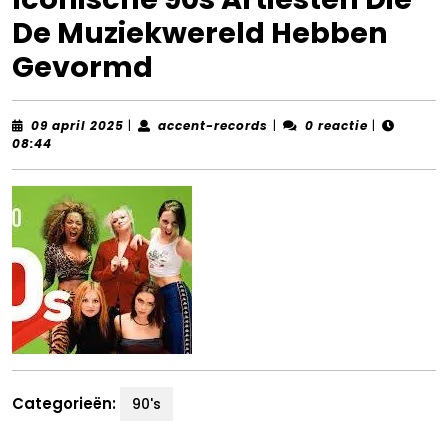
De Muziekwereld Hebben
Gevormd
09
accent-
09 april 2025
|
accent-records
|
0 reactie
|
april
records
08:44
2025
Categorieën:
90's