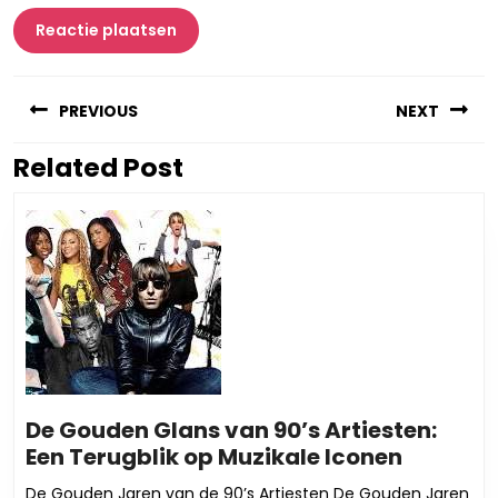
Berichtnavigatie
PREVIOUS
NEXT
Related Post
Vorig
Volgend
bericht:
bericht:
De Gouden Glans van 90’s Artiesten:
De
Een Terugblik op Muzikale Iconen
Gouden
De Gouden Jaren van de 90’s Artiesten De Gouden Jaren