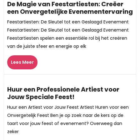
De Magie van Feestartiesten: Creëer
D
een Onvergetelijke Evenementervaring
M
Feestartiesten: De Sleutel tot een Geslaagd Evenement
v
Feestartiesten: De Sleutel tot een Geslaagd Evenement
Fe
Feestartiesten spelen een essentiële rol bij het creëren
Cr
van de juiste sfeer en energie op elk
e
On
Lees
Lees Meer
E
Meer
Huur een Professionele Artiest voor
Huur
Jouw Speciale Feest!
een
Huur een Artiest voor Jouw Feest Artiest Huren voor een
Professionele
Onvergetelijk Feest Ben je op zoek naar de kers op de
Artiest
taart voor jouw feest of evenement? Overweeg dan
voor
zeker
Jouw