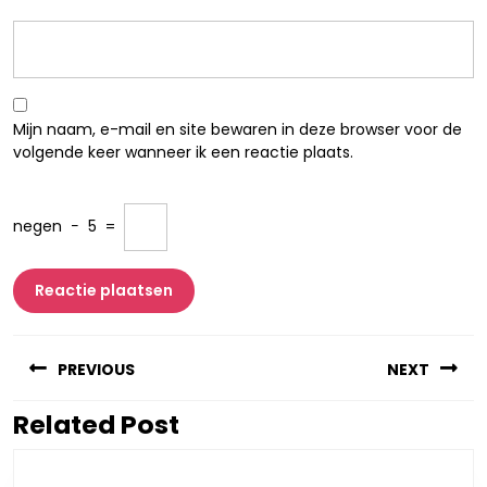
Mijn naam, e-mail en site bewaren in deze browser voor de
volgende keer wanneer ik een reactie plaats.
negen
−
5
=
Berichtnavigatie
PREVIOUS
NEXT
Related Post
Vorig
Volgend
bericht:
bericht: