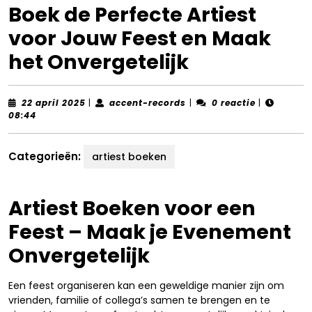
Boek de Perfecte Artiest
voor Jouw Feest en Maak
het Onvergetelijk
22
accent-
22 april 2025
|
accent-records
|
0 reactie
|
april
records
08:44
2025
Categorieën:
artiest boeken
Artiest Boeken voor een
Feest – Maak je Evenement
Onvergetelijk
Een feest organiseren kan een geweldige manier zijn om
vrienden, familie of collega’s samen te brengen en te