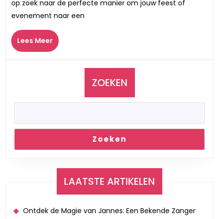
op zoek naar de perfecte manier om jouw feest of
Jouw
evenement naar een
Feest:
Breng
Lees
Lees Meer
de
Meer
Magie
van
Live
ZOEKEN
Muziek
naar
Jouw
Evenement
Zoeken
LAATSTE ARTIKELEN
Ontdek de Magie van Jannes: Een Bekende Zanger