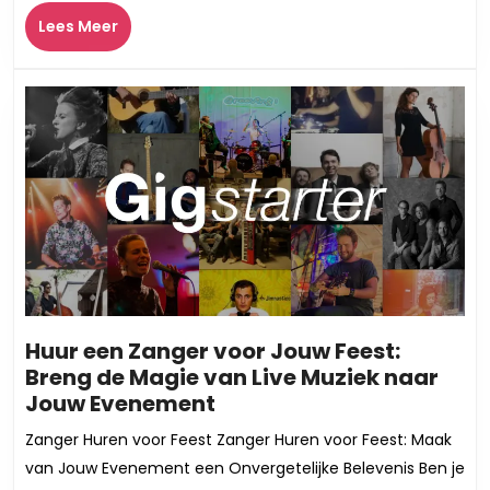
Speciale
Lees
Lees Meer
Feest!
Meer
Huur een Zanger voor Jouw Feest:
Breng de Magie van Live Muziek naar
Huur
Jouw Evenement
een
Zanger Huren voor Feest Zanger Huren voor Feest: Maak
Zanger
van Jouw Evenement een Onvergetelijke Belevenis Ben je
voor