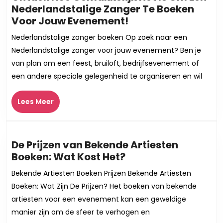
Nederlandstalige Zanger Te Boeken
Ontdek
Voor Jouw Evenement!
Hoe
Nederlandstalige zanger boeken Op zoek naar een
Gemakkelijk
Nederlandstalige zanger voor jouw evenement? Ben je
Het
van plan om een feest, bruiloft, bedrijfsevenement of
Is
een andere speciale gelegenheid te organiseren en wil
Om
Een
Lees
Lees Meer
Nederlandstalige
Meer
Zanger
Te
Boeken
De Prijzen van Bekende Artiesten
Voor
De
Boeken: Wat Kost Het?
Jouw
Prijzen
Bekende Artiesten Boeken Prijzen Bekende Artiesten
Evenement!
van
Boeken: Wat Zijn De Prijzen? Het boeken van bekende
Bekende
artiesten voor een evenement kan een geweldige
Artiesten
manier zijn om de sfeer te verhogen en
Boeken: