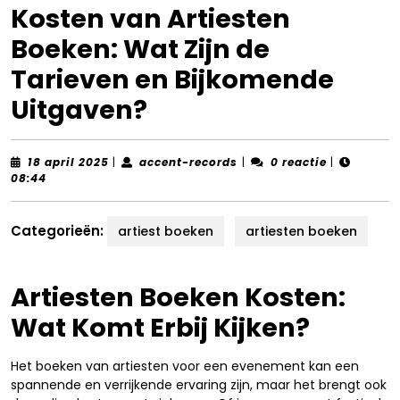
Kosten van Artiesten
Boeken: Wat Zijn de
Tarieven en Bijkomende
Uitgaven?
18
accent-
18 april 2025
|
accent-records
|
0 reactie
|
april
records
08:44
2025
Categorieën:
artiest boeken
artiesten boeken
Artiesten Boeken Kosten:
Wat Komt Erbij Kijken?
Het boeken van artiesten voor een evenement kan een
spannende en verrijkende ervaring zijn, maar het brengt ook