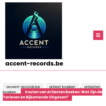
Ga
naar
de
inhoud
Ga
naar
O
de
k
inhoud
accent-records.be
accent-records.be
artiest boeken
,
artiesten
boeken
Kosten van Artiesten Boeken: Wat Zijn de
Tarieven en Bijkomende Uitgaven?