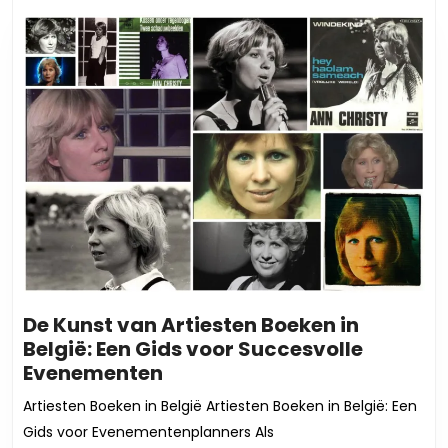
bericht:
bericht:
De Kunst van Artiesten Boeken in
België: Een Gids voor Succesvolle
De
Evenementen
Kunst
Artiesten Boeken in België Artiesten Boeken in België: Een
van
Gids voor Evenementenplanners Als
Artiesten