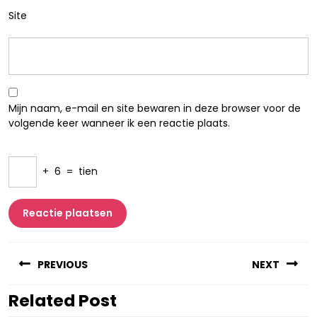
Site
Mijn naam, e-mail en site bewaren in deze browser voor de
volgende keer wanneer ik een reactie plaats.
+
6
=
tien
Berichtnavigatie
PREVIOUS
NEXT
Related Post
Vorig
Volgend