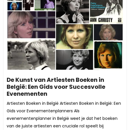
De Kunst van Artiesten Boeken in
België: Een Gids voor Succesvolle
De
Evenementen
Kunst
Artiesten Boeken in België Artiesten Boeken in België: Een
van
Gids voor Evenementenplanners Als
Artiesten
evenementenplanner in België weet je dat het boeken
Boeken
van de juiste artiesten een cruciale rol speelt bij
in