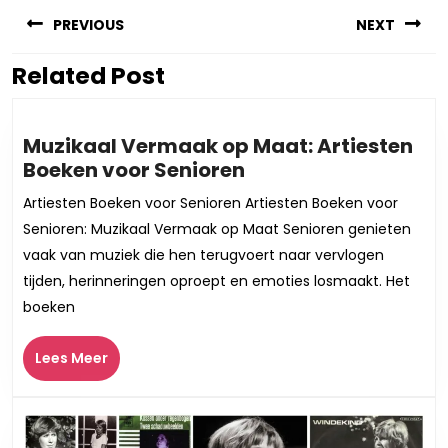
Berichtnavigatie
PREVIOUS
NEXT
Related Post
Vorig
Volgend
bericht:
bericht:
Muzikaal Vermaak op Maat: Artiesten
Muzikaal
Boeken voor Senioren
Vermaak
Artiesten Boeken voor Senioren Artiesten Boeken voor
op
Senioren: Muzikaal Vermaak op Maat Senioren genieten
Maat:
vaak van muziek die hen terugvoert naar vervlogen
Artiesten
tijden, herinneringen oproept en emoties losmaakt. Het
Boeken
boeken
voor
Senioren
Lees
Lees Meer
Meer