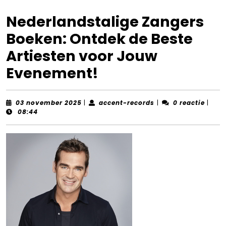
Nederlandstalige Zangers
Boeken: Ontdek de Beste
Artiesten voor Jouw
Evenement!
03
accent-
03 november 2025
|
accent-records
|
0 reactie
|
november
records
08:44
2025