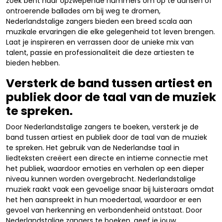
zoek bent naar opzwepende nummers om op te dansen of
ontroerende ballades om bij weg te dromen,
Nederlandstalige zangers bieden een breed scala aan
muzikale ervaringen die elke gelegenheid tot leven brengen.
Laat je inspireren en verrassen door de unieke mix van
talent, passie en professionaliteit die deze artiesten te
bieden hebben.
Versterk de band tussen artiest en
publiek door de taal van de muziek
te spreken.
Door Nederlandstalige zangers te boeken, versterk je de
band tussen artiest en publiek door de taal van de muziek
te spreken. Het gebruik van de Nederlandse taal in
liedteksten creëert een directe en intieme connectie met
het publiek, waardoor emoties en verhalen op een dieper
niveau kunnen worden overgebracht. Nederlandstalige
muziek raakt vaak een gevoelige snaar bij luisteraars omdat
het hen aanspreekt in hun moedertaal, waardoor er een
gevoel van herkenning en verbondenheid ontstaat. Door
Nederlandstalige zangers te boeken, geef je jouw