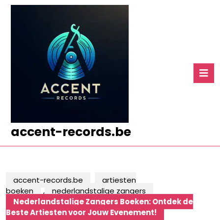
Ga
naar
de
inhoud
Ga
naar
O
de
k
inhoud
accent-records.be
accent-records.be
artiesten
boeken
,
nederlandstalige zangers
Nederlandstalige Zangers Boeken: Ontdek de
Beste Artiesten voor Jouw Evenement!