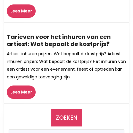
België:
Lees
Lees Meer
Een
Meer
Gids
voor
Succesvolle
Tarieven voor het inhuren van een
Evenementen
Tariev
artiest: Wat bepaalt de kostprijs?
voor
Artiest inhuren prijzen: Wat bepaalt de kostprijs? Artiest
het
inhuren prijzen: Wat bepaalt de kostprijs? Het inhuren van
inhuren
een artiest voor een evenement, feest of optreden kan
van
een geweldige toevoeging zijn
een
artiest:
Lees
Lees Meer
Wat
Meer
bepaal
de
kostpri
ZOEKEN