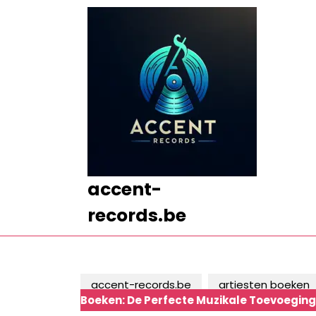
Ga
naar
de
inhoud
Ga
naar
de
inhoud
accent-
records.be
accent-records.be
artiesten boeken
Boeken: De Perfecte Muzikale Toevoegin