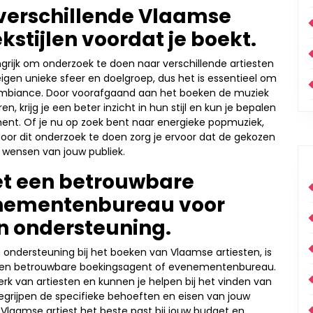
 verschillende Vlaamse
kstijlen voordat je boekt.
ngrijk om onderzoek te doen naar verschillende artiesten
eigen unieke sfeer en doelgroep, dus het is essentieel om
e ambiance. Door voorafgaand aan het boeken de muziek
n, krijg je een beter inzicht in hun stijl en kun je bepalen
ement. Of je nu op zoek bent naar energieke popmuziek,
oor dit onderzoek te doen zorg je ervoor dat de gekozen
e wensen van jouw publiek.
et een betrouwbare
enementenbureau voor
en ondersteuning.
n ondersteuning bij het boeken van Vlaamse artiesten, is
en betrouwbare boekingsagent of evenementenbureau.
k van artiesten en kunnen je helpen bij het vinden van
grijpen de specifieke behoeften en eisen van jouw
Vlaamse artiest het beste past bij jouw budget en