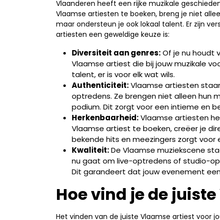
Vlaanderen heeft een rijke muzikale geschieden
Vlaamse artiesten te boeken, breng je niet all
maar ondersteun je ook lokaal talent. Er zijn 
artiesten een geweldige keuze is:
Diversiteit aan genres:
Of je nu houdt va
Vlaamse artiest die bij jouw muzikale 
talent, er is voor elk wat wils.
Authenticiteit:
Vlaamse artiesten staa
optredens. Ze brengen niet alleen hun m
podium. Dit zorgt voor een intieme en be
Herkenbaarheid:
Vlaamse artiesten he
Vlaamse artiest te boeken, creëer je di
bekende hits en meezingers zorgt voor e
Kwaliteit:
De Vlaamse muziekscene staat
nu gaat om live-optredens of studio-opn
Dit garandeert dat jouw evenement een p
Hoe vind je de juist
Het vinden van de juiste Vlaamse artiest voor 