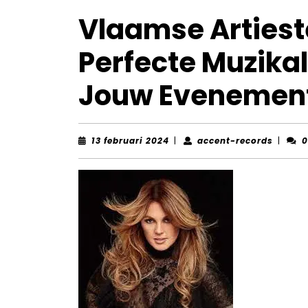
Vlaamse Artiest
Perfecte Muzika
Jouw Evenemen
13
accent
13 februari 2024
|
accent-records
|
0
februari
record
2024