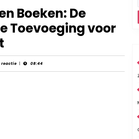
en Boeken: De
le Toevoeging voor
t
-
 reactie
|
08:44
s