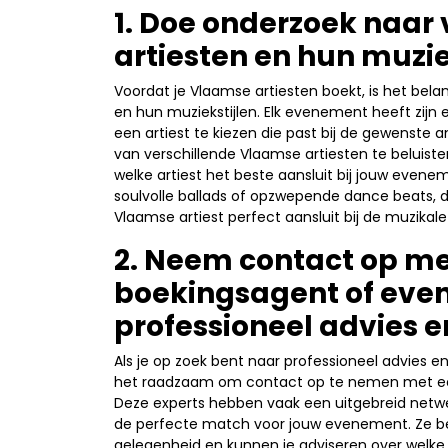
1. Doe onderzoek naar
artiesten en hun muzie
Voordat je Vlaamse artiesten boekt, is het bela
en hun muziekstijlen. Elk evenement heeft zijn 
een artiest te kiezen die past bij de gewenst
van verschillende Vlaamse artiesten te beluistere
welke artiest het beste aansluit bij jouw even
soulvolle ballads of opzwepende dance beats, d
Vlaamse artiest perfect aansluit bij de muzikal
2. Neem contact op m
boekingsagent of ev
professioneel advies 
Als je op zoek bent naar professioneel advies e
het raadzaam om contact op te nemen met e
Deze experts hebben vaak een uitgebreid netwer
de perfecte match voor jouw evenement. Ze be
gelegenheid en kunnen je adviseren over welke 