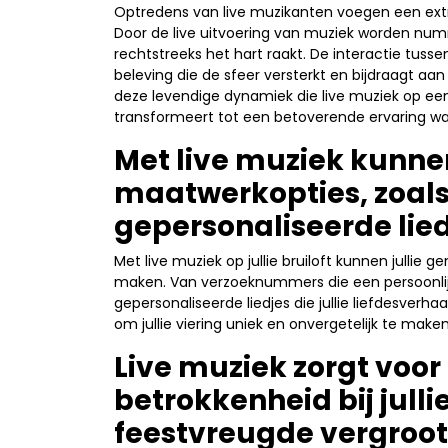
Optredens van live muzikanten voegen een extra
Door de live uitvoering van muziek worden num
rechtstreeks het hart raakt. De interactie tusse
beleving die de sfeer versterkt en bijdraagt aa
deze levendige dynamiek die live muziek op een b
transformeert tot een betoverende ervaring waa
Met live muziek kunnen
maatwerkopties, zoal
gepersonaliseerde lied
Met live muziek op jullie bruiloft kunnen jullie
maken. Van verzoeknummers die een persoonlijk
gepersonaliseerde liedjes die jullie liefdesverh
om jullie viering uniek en onvergetelijk te maken
Live muziek zorgt voor 
betrokkenheid bij julli
feestvreugde vergroot