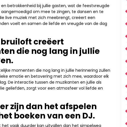
e en betrokkenheid bij jullie gasten, wat de feestvreugde
en aangemoedigd om mee te zingen, te dansen en te
e live muziek met zich meebrengt, creëert een
bonden voelt en samen de liefde en vreugde van de dag
 bruiloft creëert
n die nog lang in jullie
ven.
telijke momenten die nog lang in jullie herinnering zullen
nieke emotie en betovering met zich mee, waardoor elk
 dag. De interactie tussen de muzikanten en jullie als
ie geliefden, zorgt voor een atmosfeer vol liefde en
r zijn dan het afspelen
f het boeken van een DJ.
at het vaak duurder kan uitvallen dan het simpelweg