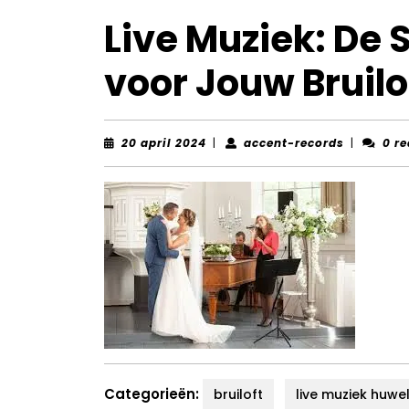
Live Muziek: De 
voor Jouw Bruilo
20
accent-
20 april 2024
|
accent-records
|
0 re
april
records
2024
Categorieën:
bruiloft
live muziek huwel