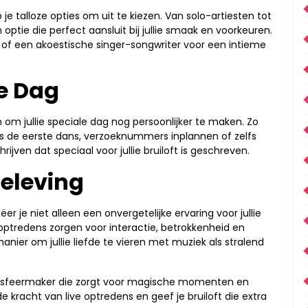
b je talloze opties om uit te kiezen. Van solo-artiesten tot
n optie die perfect aansluit bij jullie smaak en voorkeuren.
of een akoestische singer-songwriter voor een intieme
e Dag
m jullie speciale dag nog persoonlijker te maken. Zo
ns de eerste dans, verzoeknummers inplannen of zelfs
ijven dat speciaal voor jullie bruiloft is geschreven.
Beleving
ëer je niet alleen een onvergetelijke ervaring voor jullie
e optredens zorgen voor interactie, betrokkenheid en
manier om jullie liefde te vieren met muziek als stralend
cte sfeermaker die zorgt voor magische momenten en
de kracht van live optredens en geef je bruiloft die extra