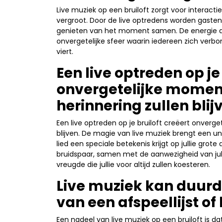
Live muziek op een bruiloft zorgt voor interacti
vergroot. Door de live optredens worden gast
genieten van het moment samen. De energie di
onvergetelijke sfeer waarin iedereen zich ver
viert.
Een live optreden op je
onvergetelijke momente
herinnering zullen blij
Een live optreden op je bruiloft creëert onverge
blijven. De magie van live muziek brengt een u
lied een speciale betekenis krijgt op jullie grote
bruidspaar, samen met de aanwezigheid van jull
vreugde die jullie voor altijd zullen koesteren.
Live muziek kan duurde
van een afspeellijst o
Een nadeel van live muziek op een bruiloft is d