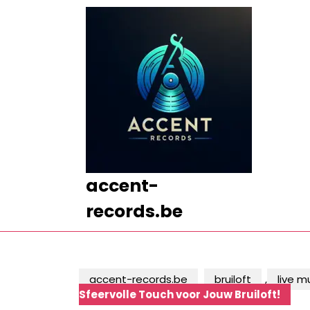
Ga
naar
de
inhoud
Ga
naar
de
inhoud
accent-
records.be
accent-records.be
bruiloft
,
live m
Sfeervolle Touch voor Jouw Bruiloft!