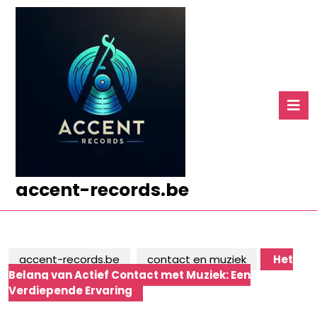
Ga
naar
de
inhoud
Ga
naar
O
de
k
inhoud
accent-records.be
accent-records.be
contact en muziek
Het
Belang van Actief Contact met Muziek: Een
Verdiepende Ervaring