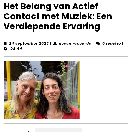
Het Belang van Actief
Contact met Muziek: Een
Verdiepende Ervaring
24
accent-
24 september 2024
|
accent-records
|
0 reactie
|
september
records
08:44
2024