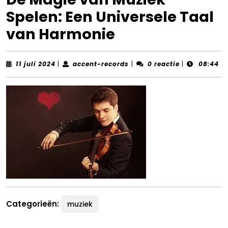
Spelen: Een Universele Taal
van Harmonie
11
accent-
11 juli 2024
|
accent-records
|
0 reactie
|
08:44
juli
records
2024
Categorieën:
muziek