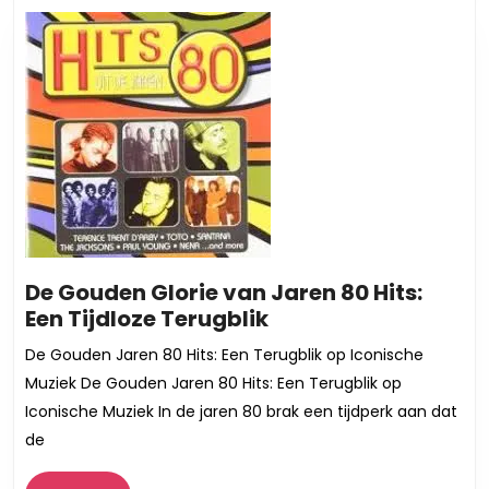
die
de
Ge
Bli
Be
De Gouden Glorie van Jaren 80 Hits:
De
Een Tijdloze Terugblik
Gouden
De Gouden Jaren 80 Hits: Een Terugblik op Iconische
Glorie
Muziek De Gouden Jaren 80 Hits: Een Terugblik op
van
Iconische Muziek In de jaren 80 brak een tijdperk aan dat
Jaren
de
80
Hits: