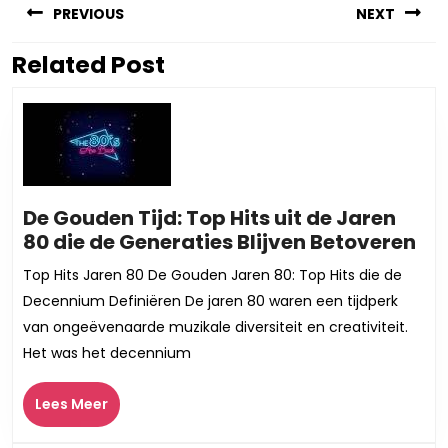
PREVIOUS
NEXT
Related Post
Vorig
Volgend
bericht:
bericht:
De Gouden Tijd: Top Hits uit de Jaren
De
80 die de Generaties Blijven Betoveren
Go
Top Hits Jaren 80 De Gouden Jaren 80: Top Hits die de
Tij
Decennium Definiëren De jaren 80 waren een tijdperk
To
van ongeëvenaarde muzikale diversiteit en creativiteit.
Hit
Het was het decennium
uit
de
Lees
Lees Meer
Ja
Meer
80