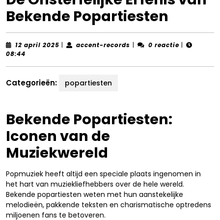
Bekende Popartiesten
12
accent-
12 april 2025
|
accent-records
|
0 reactie
|
april
records
08:44
2025
Categorieën:
popartiesten
Bekende Popartiesten:
Iconen van de
Muziekwereld
Popmuziek heeft altijd een speciale plaats ingenomen in
het hart van muziekliefhebbers over de hele wereld.
Bekende popartiesten weten met hun aanstekelijke
melodieën, pakkende teksten en charismatische optredens
miljoenen fans te betoveren.