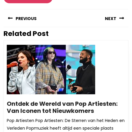
Berichtnavigatie
PREVIOUS
NEXT
Related Post
Vorig
Volgend
bericht:
bericht:
Ontdek de Wereld van Pop Artiesten:
Ontdek
Van Iconen tot Nieuwkomers
de
Pop Artiesten Pop Artiesten: De Sterren van het Heden en
Wereld
Verleden Popmuziek heeft altijd een speciale plaats
van