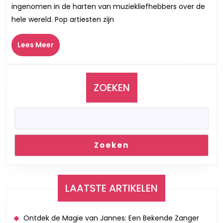
ingenomen in de harten van muziekliefhebbers over de
Pop
hele wereld. Pop artiesten zijn
Artiesten:
Van
Lees
Lees Meer
Iconen
Meer
tot
Nieuwkomer
ZOEKEN
Zoeken
LAATSTE ARTIKELEN
Ontdek de Magie van Jannes: Een Bekende Zanger