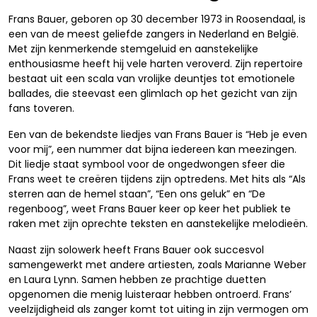
Frans Bauer, geboren op 30 december 1973 in Roosendaal, is
een van de meest geliefde zangers in Nederland en België.
Met zijn kenmerkende stemgeluid en aanstekelijke
enthousiasme heeft hij vele harten veroverd. Zijn repertoire
bestaat uit een scala van vrolijke deuntjes tot emotionele
ballades, die steevast een glimlach op het gezicht van zijn
fans toveren.
Een van de bekendste liedjes van Frans Bauer is “Heb je even
voor mij”, een nummer dat bijna iedereen kan meezingen.
Dit liedje staat symbool voor de ongedwongen sfeer die
Frans weet te creëren tijdens zijn optredens. Met hits als “Als
sterren aan de hemel staan”, “Een ons geluk” en “De
regenboog”, weet Frans Bauer keer op keer het publiek te
raken met zijn oprechte teksten en aanstekelijke melodieën.
Naast zijn solowerk heeft Frans Bauer ook succesvol
samengewerkt met andere artiesten, zoals Marianne Weber
en Laura Lynn. Samen hebben ze prachtige duetten
opgenomen die menig luisteraar hebben ontroerd. Frans’
veelzijdigheid als zanger komt tot uiting in zijn vermogen om