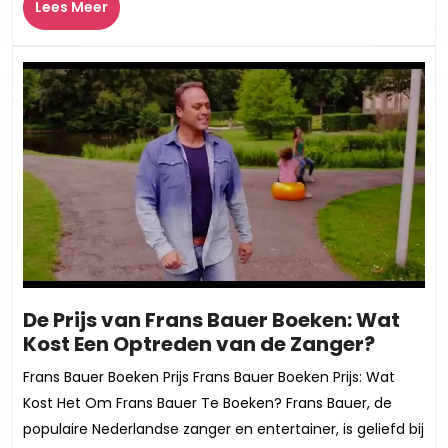
Lees
Lees Meer
aa
Meer
Ne
Za
De Prijs van Frans Bauer Boeken: Wat
De
Kost Een Optreden van de Zanger?
Prijs
Frans Bauer Boeken Prijs Frans Bauer Boeken Prijs: Wat
van
Kost Het Om Frans Bauer Te Boeken? Frans Bauer, de
Frans
populaire Nederlandse zanger en entertainer, is geliefd bij
Bauer