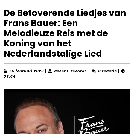
De Betoverende Liedjes van
Frans Bauer: Een
Melodieuze Reis met de
Koning van het
Nederlandstalige Lied
25
accent-
25 februari 2026
|
accent-records
|
0 reactie
|
februari
records
08:44
2026