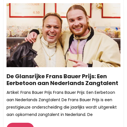
Boeken
De Glansrijke Frans Bauer Prijs: Een
De
Eerbetoon aan Nederlands Zangtalent
Gla
Artikel: Frans Bauer Prijs Frans Bauer Prijs: Een Eerbetoon
Fr
aan Nederlands Zangtalent De Frans Bauer Prijs is een
Ba
prestigieuze onderscheiding die jaarlijks wordt uitgereikt
Pri
aan opkomend zangtalent in Nederland. De
Ee
Ee