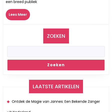
een breed publiek
Boeken
Wat
Lees
Lees Meer
Kost
Meer
Een
Optre
van
ZOEKEN
de
Zanger
Zoeken
LAATSTE ARTIKELEN
Ontdek de Magie van Jannes: Een Bekende Zanger