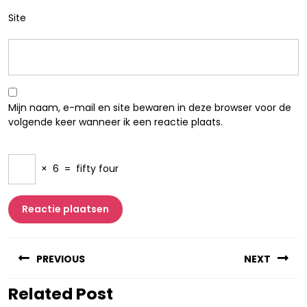
Site
Mijn naam, e-mail en site bewaren in deze browser voor de
volgende keer wanneer ik een reactie plaats.
×
6
=
fifty four
Berichtnavigatie
PREVIOUS
NEXT
Related Post
Vorig
Volgend