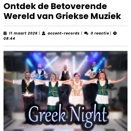
Ontdek de Betoverende
Wereld van Griekse Muziek
11
accent-
11 maart 2026
|
accent-records
|
0 reactie
|
maart
records
08:44
2026