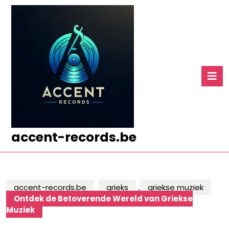
Ga
naar
de
inhoud
Ga
naar
O
de
k
inhoud
accent-records.be
accent-records.be
grieks
,
griekse muziek
Ontdek de Betoverende Wereld van Griekse
Muziek