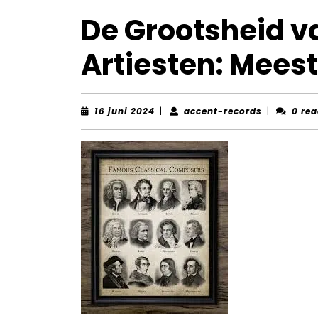
De Grootsheid v
Artiesten: Meest
16
accent-
16 juni 2024
|
accent-records
|
0 rea
juni
records
2024