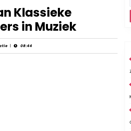
an Klassieke
ers in Muziek
ctie
|
08:44