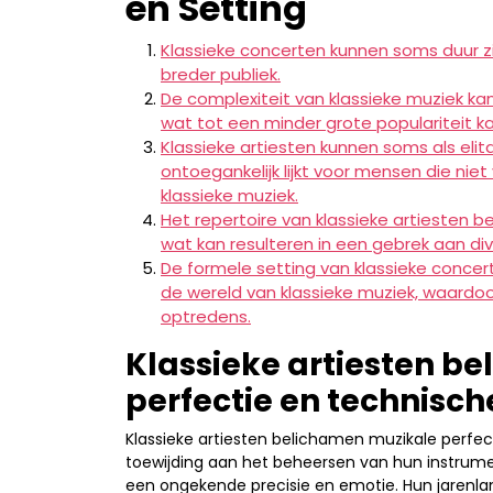
en Setting
Klassieke concerten kunnen soms duur zij
breder publiek.
De complexiteit van klassieke muziek kan 
wat tot een minder grote populariteit ka
Klassieke artiesten kunnen soms als el
ontoegankelijk lijkt voor mensen die niet
klassieke muziek.
Het repertoire van klassieke artiesten b
wat kan resulteren in een gebrek aan div
De formele setting van klassieke conce
de wereld van klassieke muziek, waardoo
optredens.
Klassieke artiesten b
perfectie en technisch
Klassieke artiesten belichamen muzikale perfe
toewijding aan het beheersen van hun instrum
een ongekende precisie en emotie. Hun jarenlang