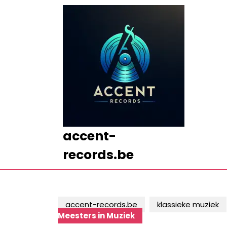
Ga
naar
de
inhoud
Ga
naar
de
inhoud
accent-
records.be
accent-records.be
klassieke muziek
Meesters in Muziek