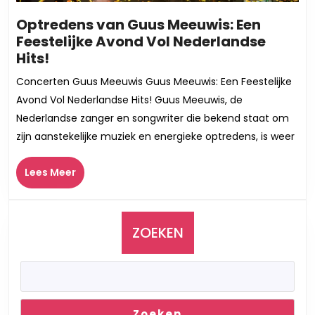
Optredens van Guus Meeuwis: Een
Feestelijke Avond Vol Nederlandse
Optredens
Hits!
van
Concerten Guus Meeuwis Guus Meeuwis: Een Feestelijke
Guus
Avond Vol Nederlandse Hits! Guus Meeuwis, de
Meeuwis:
Nederlandse zanger en songwriter die bekend staat om
Een
zijn aanstekelijke muziek en energieke optredens, is weer
Feestelijke
Avond
Lees
Lees Meer
Vol
Meer
Nederlandse
Hits!
ZOEKEN
Zoeken