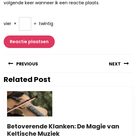
volgende keer wanneer ik een reactie plaats.
vier
×
=
twintig
Berichtnavigatie
PREVIOUS
NEXT
Related Post
Vorig
Volgend
bericht:
bericht:
Betoverende Klanken: De Magie van
Betoverende
Keltische Muziek