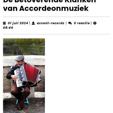
van Accordeonmuziek
01
accent-
01 juli 2024
|
accent-records
|
0 reactie
|
juli
records
08:44
2024