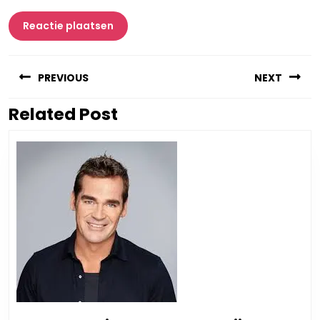
Berichtnavigatie
PREVIOUS
NEXT
Related Post
Vorig
Volgend
bericht:
bericht: