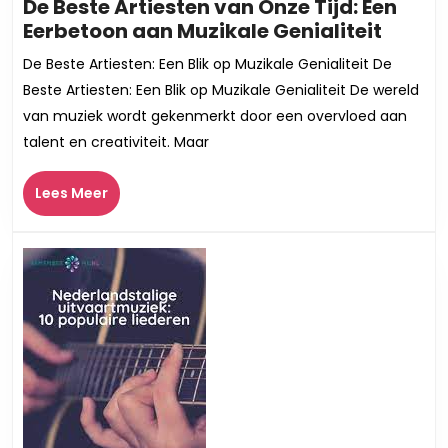
De Beste Artiesten van Onze Tijd: Een
De
Eerbetoon aan Muzikale Genialiteit
Beste
De Beste Artiesten: Een Blik op Muzikale Genialiteit De
Arties
Beste Artiesten: Een Blik op Muzikale Genialiteit De wereld
van
van muziek wordt gekenmerkt door een overvloed aan
Onze
talent en creativiteit. Maar
Tijd:
Een
Lees
Lees Meer
Eerbe
Meer
aan
Muzik
Genial