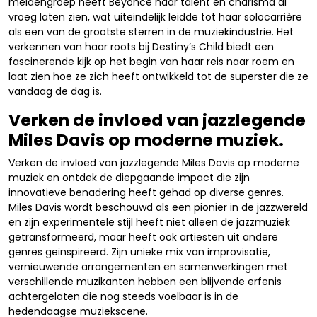
meidengroep heeft Beyoncé haar talent en charisma al
vroeg laten zien, wat uiteindelijk leidde tot haar solocarrière
als een van de grootste sterren in de muziekindustrie. Het
verkennen van haar roots bij Destiny’s Child biedt een
fascinerende kijk op het begin van haar reis naar roem en
laat zien hoe ze zich heeft ontwikkeld tot de superster die ze
vandaag de dag is.
Verken de invloed van jazzlegende
Miles Davis op moderne muziek.
Verken de invloed van jazzlegende Miles Davis op moderne
muziek en ontdek de diepgaande impact die zijn
innovatieve benadering heeft gehad op diverse genres.
Miles Davis wordt beschouwd als een pionier in de jazzwereld
en zijn experimentele stijl heeft niet alleen de jazzmuziek
getransformeerd, maar heeft ook artiesten uit andere
genres geïnspireerd. Zijn unieke mix van improvisatie,
vernieuwende arrangementen en samenwerkingen met
verschillende muzikanten hebben een blijvende erfenis
achtergelaten die nog steeds voelbaar is in de
hedendaagse muziekscene.