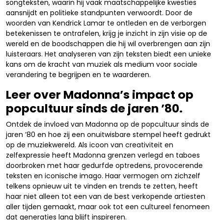
songteksten, waarin hij vaak maatschappelijke kwesties
aansnijdt en politieke standpunten verwoordt. Door de
woorden van Kendrick Lamar te ontleden en de verborgen
betekenissen te ontrafelen, krijg je inzicht in zijn visie op de
wereld en de boodschappen die hij wil overbrengen aan zijn
luisteraars. Het analyseren van zijn teksten biedt een unieke
kans om de kracht van muziek als medium voor sociale
verandering te begrijpen en te waarderen.
Leer over Madonna’s impact op
popcultuur sinds de jaren ’80.
Ontdek de invloed van Madonna op de popcultuur sinds de
jaren ’80 en hoe zij een onuitwisbare stempel heeft gedrukt
op de muziekwereld. Als icoon van creativiteit en
zelfexpressie heeft Madonna grenzen verlegd en taboes
doorbroken met haar gedurfde optredens, provocerende
teksten en iconische imago. Haar vermogen om zichzelf
telkens opnieuw uit te vinden en trends te zetten, heeft
haar niet alleen tot een van de best verkopende artiesten
aller tijden gemaakt, maar ook tot een cultureel fenomeen
dat generaties lang blijft inspireren.