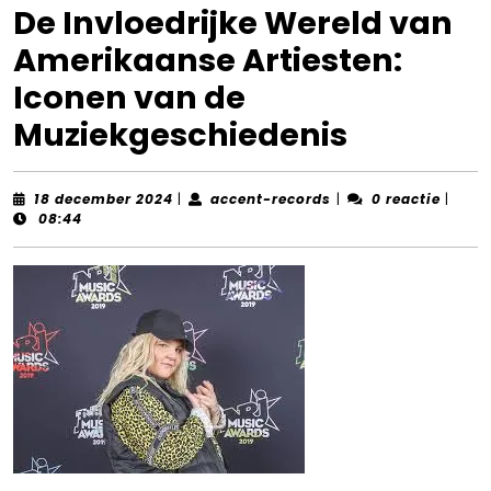
De Invloedrijke Wereld van
Amerikaanse Artiesten:
Iconen van de
Muziekgeschiedenis
18
accent-
18 december 2024
|
accent-records
|
0 reactie
|
december
records
08:44
2024