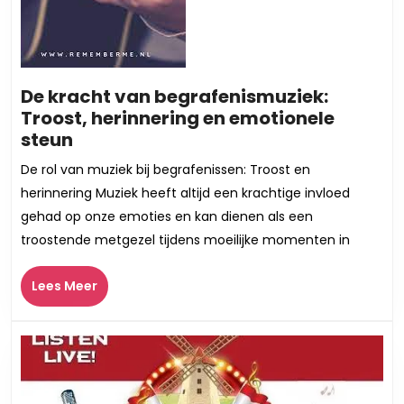
De kracht van begrafenismuziek:
Troost, herinnering en emotionele
De
steun
kracht
De rol van muziek bij begrafenissen: Troost en
van
herinnering Muziek heeft altijd een krachtige invloed
begrafenismuziek:
gehad op onze emoties en kan dienen als een
Troost,
troostende metgezel tijdens moeilijke momenten in
herinnering
en
Lees
Lees Meer
emotionele
Meer
steun