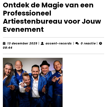
Ontdek de Magie van een
Professioneel
Artiestenbureau voor Jouw
Evenement
13
accent-
13 december 2025
|
accent-records
|
0 reactie
|
december
records
08:44
2025