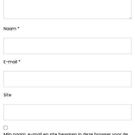
Naam
*
E-mail
*
Site
Mijn naam, e-mail en site bewaren in deze browser voor de