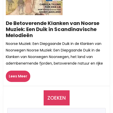
De Betoverende Klanken van Noorse
Muziek: Een Duik in Scandinavische
De
Melodieën
Betoverende
Noorse Muziek: Een Diepgaande Duik in de Klanken van
Klanken
Noorwegen Noorse Muziek: Een Diepgaande Duik in de
van
Klanken van Noorwegen Noorwegen, het land van
Noorse
adembenemende fjorden, betoverende natuur en rijke
Muziek:
Een
Lees
Lees Meer
Duik
Meer
in
Scandinavische
Melodieën
ZOEKEN