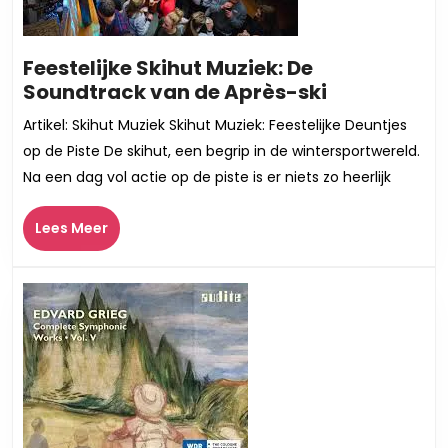
Feestelijke Skihut Muziek: De
Feestelijke
Soundtrack van de Après-ski
Skihut
Artikel: Skihut Muziek Skihut Muziek: Feestelijke Deuntjes
Muziek:
op de Piste De skihut, een begrip in de wintersportwereld.
De
Na een dag vol actie op de piste is er niets zo heerlijk
Soundtrac
van
Lees
Lees Meer
de
Meer
Après-
ski