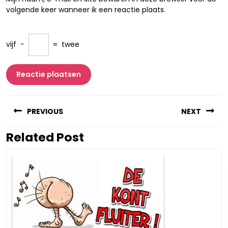
volgende keer wanneer ik een reactie plaats.
vijf
−
=
twee
Berichtnavigatie
PREVIOUS
NEXT
Related Post
Vorig
Volgend
bericht:
bericht: