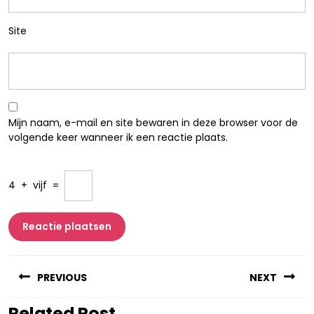
Site
Mijn naam, e-mail en site bewaren in deze browser voor de
volgende keer wanneer ik een reactie plaats.
4
+
vijf
=
Berichtnavigatie
PREVIOUS
NEXT
Related Post
Vorig
Volgend