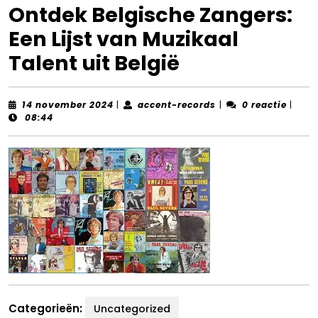
Ontdek Belgische Zangers:
Een Lijst van Muzikaal
Talent uit België
14
accent-
14 november 2024
|
accent-records
|
0 reactie
|
november
records
08:44
2024
Categorieën:
Uncategorized