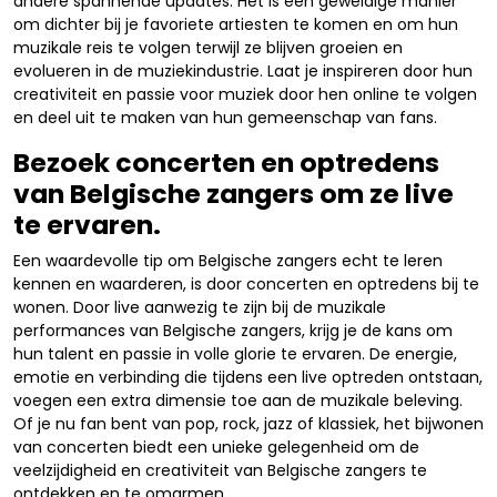
andere spannende updates. Het is een geweldige manier
om dichter bij je favoriete artiesten te komen en om hun
muzikale reis te volgen terwijl ze blijven groeien en
evolueren in de muziekindustrie. Laat je inspireren door hun
creativiteit en passie voor muziek door hen online te volgen
en deel uit te maken van hun gemeenschap van fans.
Bezoek concerten en optredens
van Belgische zangers om ze live
te ervaren.
Een waardevolle tip om Belgische zangers echt te leren
kennen en waarderen, is door concerten en optredens bij te
wonen. Door live aanwezig te zijn bij de muzikale
performances van Belgische zangers, krijg je de kans om
hun talent en passie in volle glorie te ervaren. De energie,
emotie en verbinding die tijdens een live optreden ontstaan,
voegen een extra dimensie toe aan de muzikale beleving.
Of je nu fan bent van pop, rock, jazz of klassiek, het bijwonen
van concerten biedt een unieke gelegenheid om de
veelzijdigheid en creativiteit van Belgische zangers te
ontdekken en te omarmen.