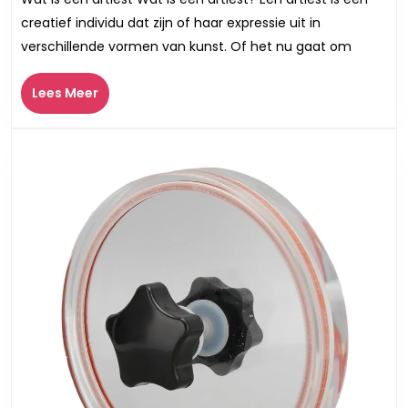
van
creatief individu dat zijn of haar expressie uit in
een
verschillende vormen van kunst. Of het nu gaat om
artiest
Wat
Lees
Lees Meer
houdt
Meer
het
in
om
een
artiest
te
zijn?