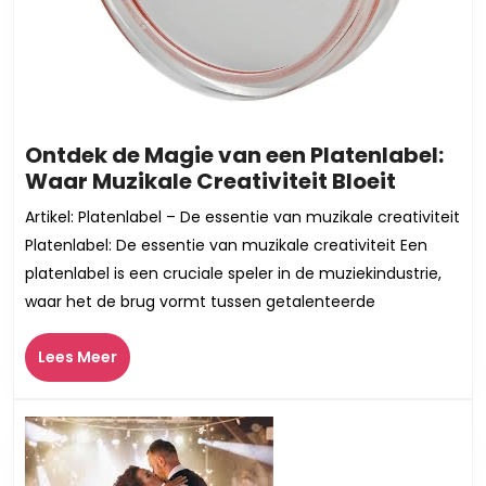
Ontdek de Magie van een Platenlabel:
Ontdek
Waar Muzikale Creativiteit Bloeit
de
Artikel: Platenlabel – De essentie van muzikale creativiteit
Magie
Platenlabel: De essentie van muzikale creativiteit Een
van
platenlabel is een cruciale speler in de muziekindustrie,
een
waar het de brug vormt tussen getalenteerde
Platenla
Waar
Lees
Lees Meer
Muzikal
Meer
Creativi
Bloeit