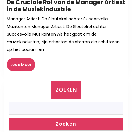
De Cruciale Rol van de Manager Artiest
De
in de Muziekindustrie
Cruciale
Manager Artiest: De Sleutelrol achter Succesvolle
Rol
Muzikanten Manager Artiest: De Sleutelrol achter
van
Succesvolle Muzikanten Als het gaat om de
de
muziekindustrie, zijn artiesten de sterren die schitteren
Manager
op het podium en
Artiest
in
Lees
de
Lees Meer
Meer
Muziekindustrie
ZOEKEN
Zoeken