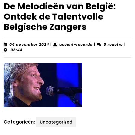
De Melodieën van België:
Ontdek de Talentvolle
Belgische Zangers
04
accent-
04 november 2024
|
accent-records
|
0 reactie
|
november
records
08:44
2024
Categorieën:
Uncategorized