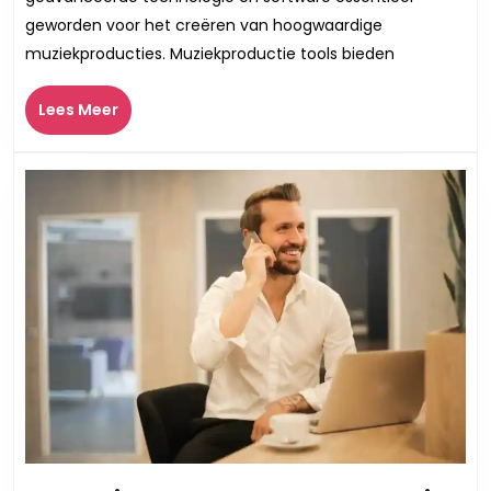
Muziekproductie
geworden voor het creëren van hoogwaardige
Tools:
muziekproducties. Muziekproductie tools bieden
Jouw
Sleutel
Lees
tot
Lees Meer
Meer
Creatieve
Expressie