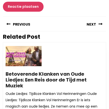
Berichtnavigatie
PREVIOUS
NEXT
Related Post
Vorig
Volgend
bericht:
bericht:
Betoverende Klanken van Oude
Liedjes: Een Reis door de Tijd met
Betoverende
Muziek
Klanken
Oude Liedjes: Tijdloze Klanken Vol Herinneringen Oude
van
Liedjes: Tijdloze Klanken Vol Herinneringen Er is iets
Oude
magisch aan oude liedjes. Ze nemen ons mee op een
Liedjes: