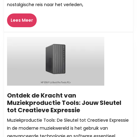
nostalgische reis naar het verleden,
Een
Reis
Lees
Lees Meer
door
Meer
de
Tijd
met
Muziek
Ontdek de Kracht van
Muziekproductie Tools: Jouw Sleutel
Ontdek
tot Creatieve Expressie
de
Muziekproductie Tools: De Sleutel tot Creatieve Expressie
Kracht
In de moderne muziekwereld is het gebruik van
van
geavanceerde technologie en software essentieel