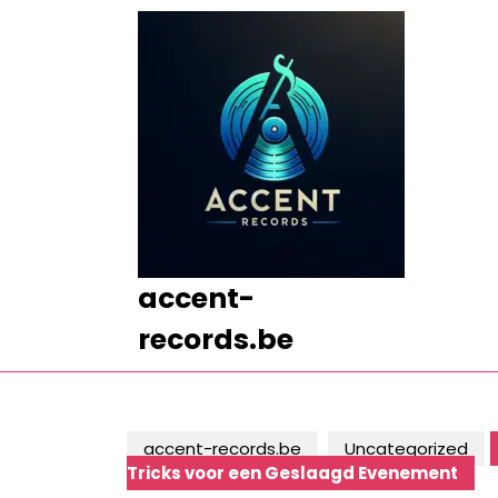
Ga
naar
de
inhoud
Ga
naar
de
inhoud
accent-
records.be
accent-records.be
Uncategorized
Tricks voor een Geslaagd Evenement