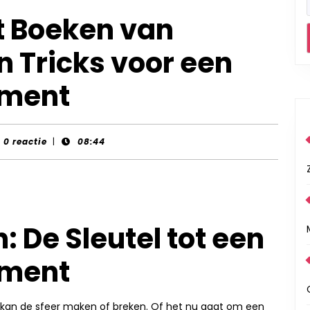
t Boeken van
en Tricks voor een
ement
nt-
0 reactie
|
08:44
rds
: De Sleutel tot een
ement
kan de sfeer maken of breken. Of het nu gaat om een