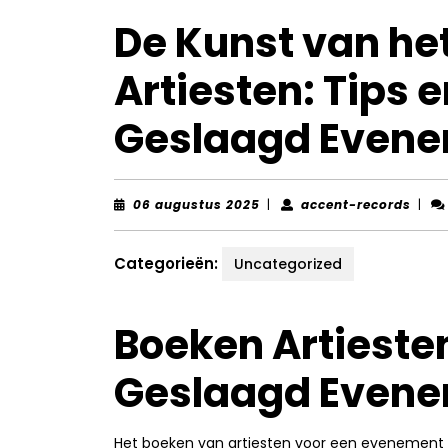
De Kunst van he
Artiesten: Tips 
Geslaagd Even
06
acce
06 augustus 2025
|
accent-records
|
augustus
reco
2025
Categorieën:
Uncategorized
Boeken Artiesten
Geslaagd Even
Het boeken van artiesten voor een evenement 