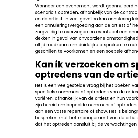
Wanneer een evenement wordt geannuleerd nada
scenario’s optreden, afhankelijk van de contra
en de artiest. In veel gevallen kan annulering le
een annuleringsvergoeding aan de artiest of h
zorgvuldig te overwegen en eventueel een annul
dekken in geval van onvoorziene omstandighede
altijd raadzaam om duidelijke afspraken te mak
geschillen te voorkomen en een soepele afhand
Kan ik verzoeken om s
optredens van de arti
Het is een veelgestelde vraag bij het boeken v
specifieke nummers of optredens van de arties
variëren, afhankelijk van de artiest en hun vo
zijn bereid om bepaalde nummers of optredens o
aan een vaste repertoire of show. Het is belan
bespreken met het management van de artiest 
dat het optreden aansluit bij de verwachtingen 