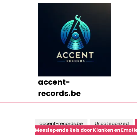
Ga
naar
de
inhoud
Ga
naar
de
inhoud
accent-
records.be
accent-records.be
Uncategorized
Meeslepende Reis door Klanken en Emoti