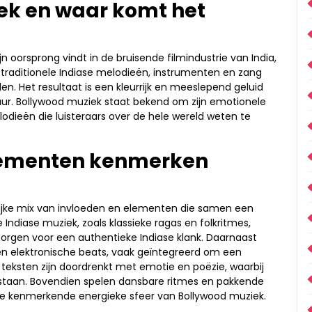
ek en waar komt het
jn oorsprong vindt in de bruisende filmindustrie van India,
traditionele Indiase melodieën, instrumenten en zang
n. Het resultaat is een kleurrijk en meeslepend geluid
uur. Bollywood muziek staat bekend om zijn emotionele
odieën die luisteraars over de hele wereld weten te
lementen kenmerken
ijke mix van invloeden en elementen die samen een
 Indiase muziek, zoals klassieke ragas en folkritmes,
rgen voor een authentieke Indiase klank. Daarnaast
 en elektronische beats, vaak geïntegreerd om een
teksten zijn doordrenkt met emotie en poëzie, waarbij
l staan. Bovendien spelen dansbare ritmes en pakkende
 de kenmerkende energieke sfeer van Bollywood muziek.