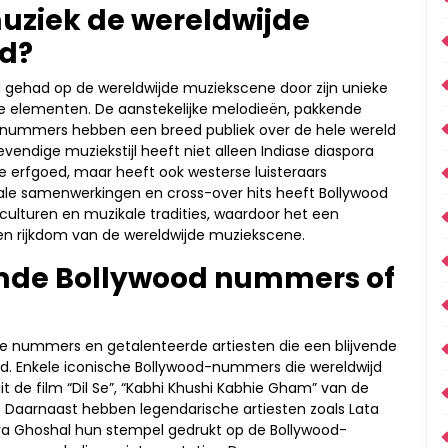
uziek de wereldwijde
d?
d gehad op de wereldwijde muziekscene door zijn unieke
ne elementen. De aanstekelijke melodieën, pakkende
-nummers hebben een breed publiek over de hele wereld
evendige muziekstijl heeft niet alleen Indiase diaspora
erfgoed, maar heeft ook westerse luisteraars
nale samenwerkingen en cross-over hits heeft Bollywood
ulturen en muzikale tradities, waardoor het een
 en rijkdom van de wereldwijde muziekscene.
emde Bollywood nummers of
 nummers en getalenteerde artiesten die een blijvende
d. Enkele iconische Bollywood-nummers die wereldwijd
uit de film “Dil Se”, “Kabhi Khushi Kabhie Gham” van de
2”. Daarnaast hebben legendarische artiesten zoals Lata
eya Ghoshal hun stempel gedrukt op de Bollywood-