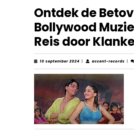
Ontdek de Betov
Bollywood Muzie
Reis door Klank
10
acce
10 september 2024
|
accent-records
|
september
reco
2024