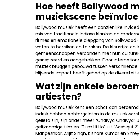
Hoe heeft Bollywood m
muziekscene beïnvloe
Bollywood muziek heeft een aanzienlijke invloe
mix van traditionele Indiase klanken en moder
ritmes en emotionele diepgang van Bollywood
weten te bereiken en te raken. De kleurrijke en l
gemeenschappen verbonden met hun culturele 
geïnspireerd en aangetrokken. Door internatio
muziek bruggen gebouwd tussen verschillende c
blijvende impact heeft gehad op de diversiteit
Wat zijn enkele bero
artiesten?
Bollywood muziek kent een schat aan beroemde
indruk hebben achtergelaten in de muziekwerel
geliefd zijn, zijn onder meer “Chaiyya Chaiyya” 
gelijknamige film en “Tum Hi Ho” uit “Aashiqui 
Mangeshkar, Arijit Singh, Kishore Kumar en Shr