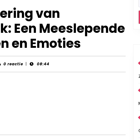
ering van
k: Een Meeslepende
en en Emoties
nt-
0 reactie
|
08:44
rds