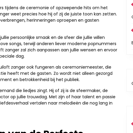
rs tijdens de ceremonie of opzwepende hits om het
nger weet precies hoe hij of zij de juiste toon kan zetten.
overbrengen, herinneringen oproepen en gasten
llie persoonlijke smaak en de sfeer die jullie willen
 love songs, terwijl anderen liever moderne popnummers
oft zanger zal zich aanpassen aan jullie wensen en ervoor
speciale dag.
uiloft zanger ook fungeren als ceremoniemeester, die
tie heeft met de gasten. Zo wordt niet alleen gezorgd
ment en betrokkenheid bij het publiek.
mand die liedjes zingt. Hij of zij is de sfeermaker, de
or op jullie trouwdag. Met zijn of haar talent en passie
 liefdesverhaal vertalen naar melodieën die nog lang in