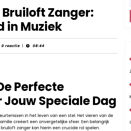
Bruiloft Zanger:
d in Muziek
nt-
0 reactie
|
08:44
rds
 De Perfecte
 Jouw Speciale Dag
eurtenissen in het leven van een stel. Het vieren van de
milie creëert een onvergetelijke sfeer. Een belangrijk
bruiloft zanger kan hierin een cruciale rol spelen.