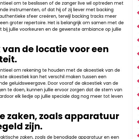
sentieel om te beslissen of de zanger live wil optreden met
de instrumenten, of dat hij of zij liever met backing
authentieke sfeer creëren, terwijl backing tracks meer
 een groter repertoire. Het is belangrijk om samen met de
 bij jullie voorkeuren en de gewenste ambiance op jullie
 van de locatie voor een
eit.
ssentieel om rekening te houden met de akoestiek van de
juiste akoestiek kan het verschil maken tussen een
ende geluidsweergave. Door vooraf de akoestiek van de
gen te doen, kunnen jullie ervoor zorgen dat de stem van
ardoor elk liedje op jullie speciale dag nog meer tot leven
he zaken, zoals apparatuur
geld zijn.
 praktische zaken, zoals de benodigde apparatuur en een