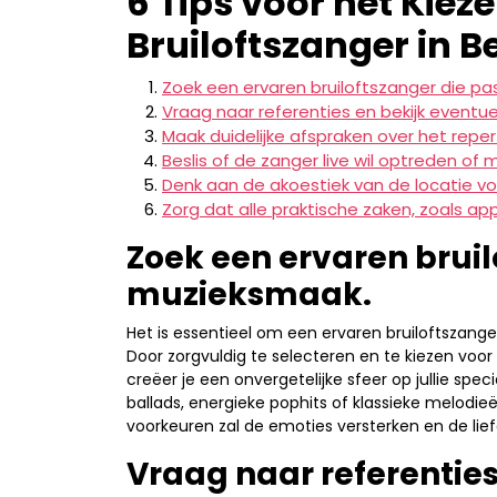
6 Tips voor het Kiez
Bruiloftszanger in B
Zoek een ervaren bruiloftszanger die past
Vraag naar referenties en bekijk eventu
Maak duidelijke afspraken over het repe
Beslis of de zanger live wil optreden of 
Denk aan de akoestiek van de locatie vo
Zorg dat alle praktische zaken, zoals ap
Zoek een ervaren bruilo
muzieksmaak.
Het is essentieel om een ervaren bruiloftszanger
Door zorgvuldig te selecteren en te kiezen voor
creëer je een onvergetelijke sfeer op jullie spe
ballads, energieke pophits of klassieke melodieën
voorkeuren zal de emoties versterken en de lief
Vraag naar referenties