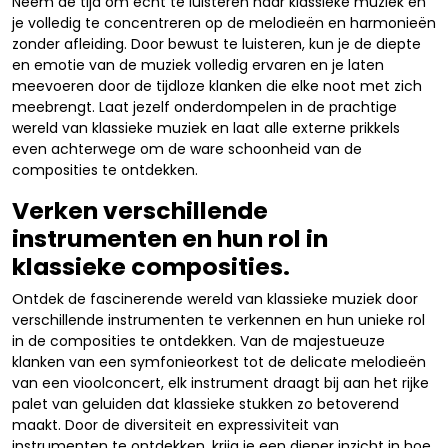
Neem de tijd om echt te luisteren naar klassieke muziek en
je volledig te concentreren op de melodieën en harmonieën
zonder afleiding. Door bewust te luisteren, kun je de diepte
en emotie van de muziek volledig ervaren en je laten
meevoeren door de tijdloze klanken die elke noot met zich
meebrengt. Laat jezelf onderdompelen in de prachtige
wereld van klassieke muziek en laat alle externe prikkels
even achterwege om de ware schoonheid van de
composities te ontdekken.
Verken verschillende
instrumenten en hun rol in
klassieke composities.
Ontdek de fascinerende wereld van klassieke muziek door
verschillende instrumenten te verkennen en hun unieke rol
in de composities te ontdekken. Van de majestueuze
klanken van een symfonieorkest tot de delicate melodieën
van een vioolconcert, elk instrument draagt ​​bij aan het rijke
palet van geluiden dat klassieke stukken zo betoverend
maakt. Door de diversiteit en expressiviteit van
instrumenten te ontdekken, krijg je een dieper inzicht in hoe