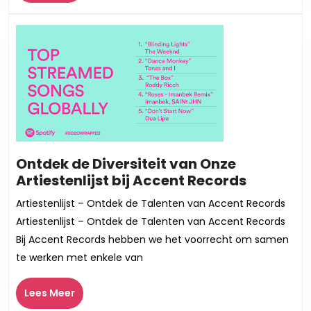
Meer
deze
professio
precies?
Ontdek de Diversiteit van Onze
Ontdek
Artiestenlijst bij Accent Records
de
Artiestenlijst – Ontdek de Talenten van Accent Records
Diversite
Artiestenlijst – Ontdek de Talenten van Accent Records
van
Bij Accent Records hebben we het voorrecht om samen
Onze
te werken met enkele van
Artiesten
bij
Lees
Lees Meer
Accent
Meer