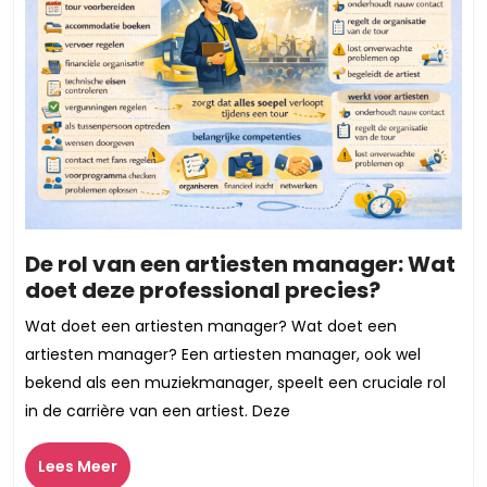
De rol van een artiesten manager: Wat
De
doet deze professional precies?
rol
Wat doet een artiesten manager? Wat doet een
van
artiesten manager? Een artiesten manager, ook wel
een
bekend als een muziekmanager, speelt een cruciale rol
artiesten
in de carrière van een artiest. Deze
manager
Wat
Lees
Lees Meer
doet