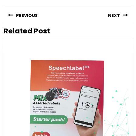
Berichtnavigatie
PREVIOUS
NEXT
Related Post
Vorig
Volgend
bericht:
bericht: