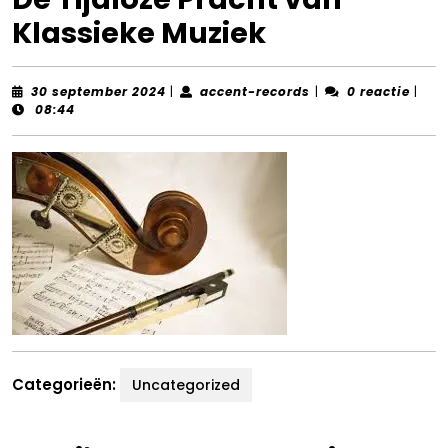
Klassieke Muziek
30
accent-
30 september 2024
|
accent-records
|
0 reactie
|
september
records
08:44
2024
Categorieën:
Uncategorized