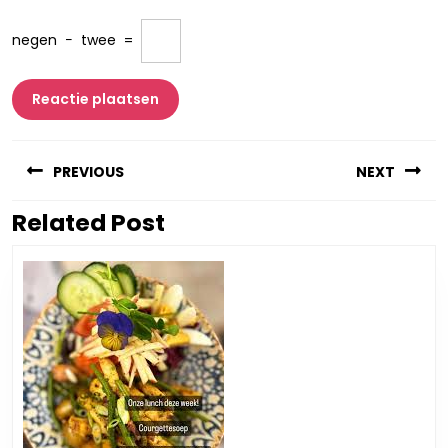
negen
−
twee
=
Berichtnavigatie
PREVIOUS
NEXT
Related Post
Vorig
Volgend
bericht:
bericht: