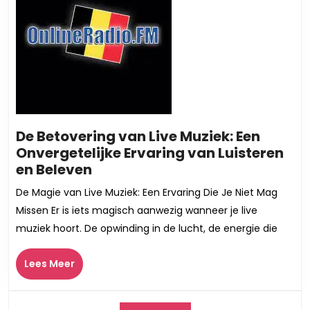
De Betovering van Live Muziek: Een
Onvergetelijke Ervaring van Luisteren
De
en Beleven
Betovering
De Magie van Live Muziek: Een Ervaring Die Je Niet Mag
van
Missen Er is iets magisch aanwezig wanneer je live
Live
muziek hoort. De opwinding in de lucht, de energie die
Muziek:
Een
Lees
Lees Meer
Onvergetelijke
Meer
Ervaring
van