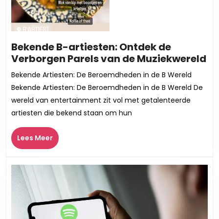
Bekende B-artiesten: Ontdek de
Be
Verborgen Parels van de Muziekwereld
B-
Bekende Artiesten: De Beroemdheden in de B Wereld
ar
Bekende Artiesten: De Beroemdheden in de B Wereld De
On
wereld van entertainment zit vol met getalenteerde
de
artiesten die bekend staan om hun
Ve
Pa
Lees
Lees Meer
va
Meer
de
Mu