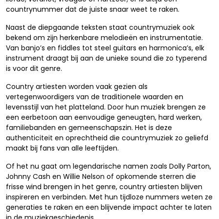
countrynummer dat de juiste snaar weet te raken.
Naast de diepgaande teksten staat countrymuziek ook
bekend om zijn herkenbare melodieën en instrumentatie.
Van banjo’s en fiddles tot steel guitars en harmonica’s, elk
instrument draagt bij aan de unieke sound die zo typerend
is voor dit genre.
Country artiesten worden vaak gezien als
vertegenwoordigers van de traditionele waarden en
levensstijl van het platteland. Door hun muziek brengen ze
een eerbetoon aan eenvoudige geneugten, hard werken,
familiebanden en gemeenschapszin. Het is deze
authenticiteit en oprechtheid die countrymuziek zo geliefd
maakt bij fans van alle leeftijden.
Of het nu gaat om legendarische namen zoals Dolly Parton,
Johnny Cash en Willie Nelson of opkomende sterren die
frisse wind brengen in het genre, country artiesten blijven
inspireren en verbinden. Met hun tijdloze nummers weten ze
generaties te raken en een blijvende impact achter te laten
in de muziekgeschiedenis.