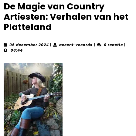
De Magie van Country
Artiesten: Verhalen van het
Platteland
06
accent-
06 december 2024
|
accent-records
|
0 reactie
|
december
records
08:44
2024