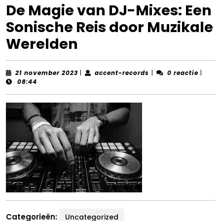
De Magie van DJ-Mixes: Een
Sonische Reis door Muzikale
Werelden
21
accent-
21 november 2023
|
accent-records
|
0 reactie
|
november
records
08:44
2023
Categorieën:
Uncategorized