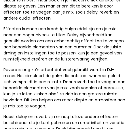
elkaar te mixen, maar ook om je mix een uniek karakter en
diepte te geven. Een manier om dit te bereiken is door
effecten toe te voegen aan je mix, zoals delay, reverb en
andere audio-effecten.
Effecten kunnen een krachtig hulpmiddel zijn om je mix
naar een hoger niveau te tillen. Delay bijvoorbeeld kan
gebruikt worden om een echo-achtig effect toe te voegen
aan bepaalde elementen van een nummer. Door de juiste
timing en instellingen toe te passen, kun je een gevoel van
ruimtelijkheid creëren en de luisterervaring verrijken.
Reverb is nog zo’n effect dat veel gebruikt wordt in DJ-
mixes. Het simuleert de galm die ontstaat wanneer geluid
zich verspreidt in een ruimte. Door reverb toe te voegen aan
bepaalde elementen van je mix, zoals vocalen of percussie,
kun je ze laten klinken alsof ze zich in een grotere ruimte
bevinden. Dit kan helpen om meer diepte en atmosfeer aan
je mix toe te voegen.
Naast delay en reverb zijn er nog talloze andere effecten
beschikbaar die je kunt gebruiken om creativiteit en variatie
aan je mix toe te voegen. Denk bijvoorbeeld aan filters,