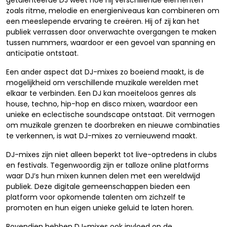
getalenteerde DJ weet hoe hij verschillende elementen
zoals ritme, melodie en energieniveaus kan combineren om
een meeslepende ervaring te creëren. Hij of zij kan het
publiek verrassen door onverwachte overgangen te maken
tussen nummers, waardoor er een gevoel van spanning en
anticipatie ontstaat.
Een ander aspect dat DJ-mixes zo boeiend maakt, is de
mogelijkheid om verschillende muzikale werelden met
elkaar te verbinden. Een DJ kan moeiteloos genres als
house, techno, hip-hop en disco mixen, waardoor een
unieke en eclectische soundscape ontstaat. Dit vermogen
om muzikale grenzen te doorbreken en nieuwe combinaties
te verkennen, is wat DJ-mixes zo vernieuwend maakt.
DJ-mixes zijn niet alleen beperkt tot live-optredens in clubs
en festivals. Tegenwoordig zijn er talloze online platforms
waar DJ’s hun mixen kunnen delen met een wereldwijd
publiek. Deze digitale gemeenschappen bieden een
platform voor opkomende talenten om zichzelf te
promoten en hun eigen unieke geluid te laten horen.
Bovendien hebben DJ-mixes ook invloed op de