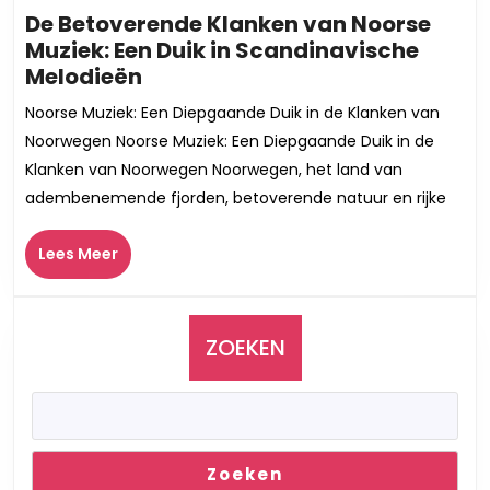
De Betoverende Klanken van Noorse
Muziek: Een Duik in Scandinavische
De
Melodieën
Betoverende
Noorse Muziek: Een Diepgaande Duik in de Klanken van
Klanken
Noorwegen Noorse Muziek: Een Diepgaande Duik in de
van
Klanken van Noorwegen Noorwegen, het land van
Noorse
adembenemende fjorden, betoverende natuur en rijke
Muziek:
Een
Lees
Lees Meer
Duik
Meer
in
Scandinavische
Melodieën
ZOEKEN
Zoeken