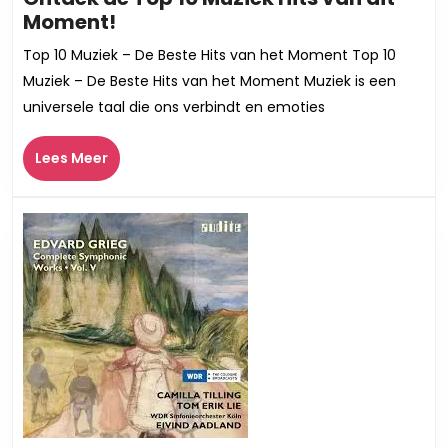
Ontdek
Moment!
de
Top 10 Muziek – De Beste Hits van het Moment Top 10
Top
Muziek – De Beste Hits van het Moment Muziek is een
10
universele taal die ons verbindt en emoties
Muziek
Hits
Lees
Lees Meer
van
Meer
dit
Moment!