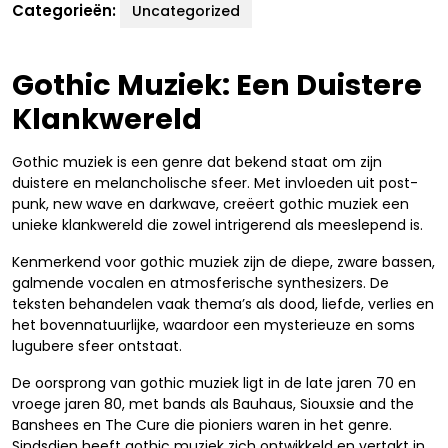
Categorieën:
Uncategorized
Gothic Muziek: Een Duistere
Klankwereld
Gothic muziek is een genre dat bekend staat om zijn
duistere en melancholische sfeer. Met invloeden uit post-
punk, new wave en darkwave, creëert gothic muziek een
unieke klankwereld die zowel intrigerend als meeslepend is.
Kenmerkend voor gothic muziek zijn de diepe, zware bassen,
galmende vocalen en atmosferische synthesizers. De
teksten behandelen vaak thema’s als dood, liefde, verlies en
het bovennatuurlijke, waardoor een mysterieuze en soms
lugubere sfeer ontstaat.
De oorsprong van gothic muziek ligt in de late jaren 70 en
vroege jaren 80, met bands als Bauhaus, Siouxsie and the
Banshees en The Cure die pioniers waren in het genre.
Sindsdien heeft gothic muziek zich ontwikkeld en vertakt in