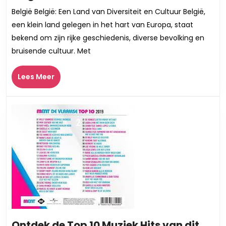
de
België België: Een Land van Diversiteit en Cultuur België,
Diversiteit
een klein land gelegen in het hart van Europa, staat
en
bekend om zijn rijke geschiedenis, diverse bevolking en
Cultuur
bruisende cultuur. Met
van
België
Lees
Lees Meer
Meer
Ontdek de Top 10 Muziek Hits van dit