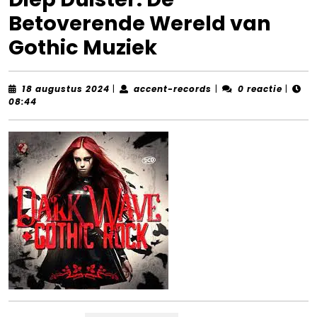
Betoverende Wereld van
Gothic Muziek
18
accent-
18 augustus 2024
|
accent-records
|
0 reactie
|
augustus
records
08:44
2024