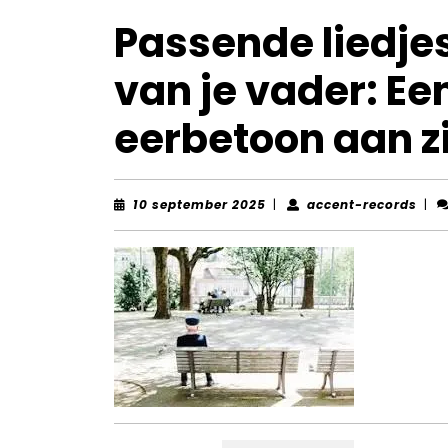
Passende liedje
van je vader: Ee
eerbetoon aan zi
10
acce
10 september 2025
|
accent-records
|
september
reco
2025