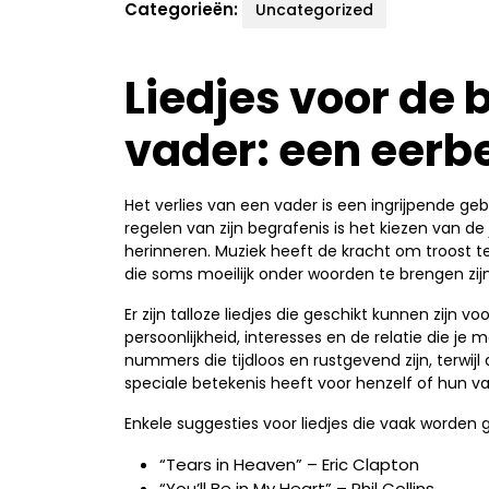
Categorieën:
Uncategorized
Liedjes voor de 
vader: een eerbe
Het verlies van een vader is een ingrijpende ge
regelen van zijn begrafenis is het kiezen van d
herinneren. Muziek heeft de kracht om troost t
die soms moeilijk onder woorden te brengen zijn
Er zijn talloze liedjes die geschikt kunnen zijn vo
persoonlijkheid, interesses en de relatie die 
nummers die tijdloos en rustgevend zijn, terwijl
speciale betekenis heeft voor henzelf of hun va
Enkele suggesties voor liedjes die vaak worden g
“Tears in Heaven” – Eric Clapton
“You’ll Be in My Heart” – Phil Collins