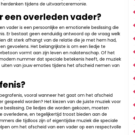
e herdenken tijdens de uitvaartceremonie.
or een overleden vader?
den vader is een persoonlijke en emotionele beslissing die
is. Er bestaat geen eenduidig antwoord op de vraag welk
ien dit sterk afhangt van de relatie die je met hem had,
 en gevoelens. Het belangrijkste is om een liedje te
erbetoon vormt aan zijn leven en nalatenschap. Of het
en modern nummer dat speciale betekenis heeft, de muziek
et uiten van jouw emoties tijdens het afscheid nemen van
fenis?
 begrafenis, vooral wanneer het gaat om het afscheid
er gespeeld worden? Het kiezen van de juiste muziek voor
e beslissing. De liedjes die worden gekozen, moeten
e overledene, en tegelijkertijd troost bieden aan de
ers die tijdloos zijn of eigentijdse muziek die speciale
helpen om het afscheid van een vader op een respectvolle