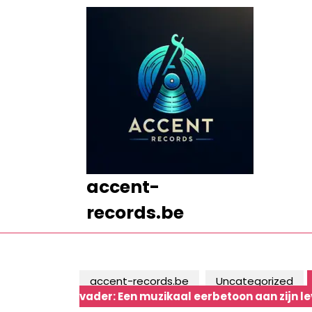
Ga
naar
de
inhoud
Ga
naar
de
inhoud
accent-
records.be
accent-records.be
Uncategorized
vader: Een muzikaal eerbetoon aan zijn l