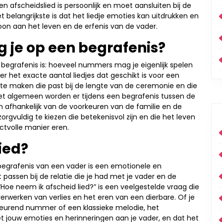
n afscheidslied is persoonlijk en moet aansluiten bij de
t belangrijkste is dat het liedje emoties kan uitdrukken en
oon aan het leven en de erfenis van de vader.
je op een begrafenis?
 begrafenis is: hoeveel nummers mag je eigenlijk spelen
ver het exacte aantal liedjes dat geschikt is voor een
e te maken die past bij de lengte van de ceremonie en die
het algemeen worden er tijdens een begrafenis tussen de
 afhankelijk van de voorkeuren van de familie en de
zorgvuldig te kiezen die betekenisvol zijn en die het leven
ctvolle manier eren.
ied?
 begrafenis van een vader is een emotionele en
et passen bij de relatie die je had met je vader en de
 “Hoe neem ik afscheid lied?” is een veelgestelde vraag die
verwerken van verlies en het eren van een dierbare. Of je
beurend nummer of een klassieke melodie, het
met jouw emoties en herinneringen aan je vader, en dat het