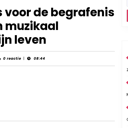
s voor de begrafenis
n muzikaal
jn leven
nt-
0 reactie
|
08:44
rds