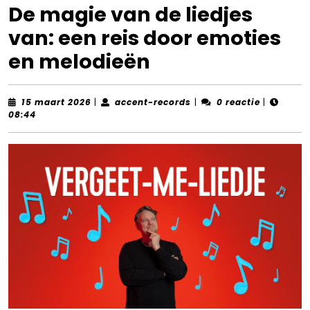
De magie van de liedjes
van: een reis door emoties
en melodieën
15
accent-
15 maart 2026
|
accent-records
|
0 reactie
|
maart
records
08:44
2026