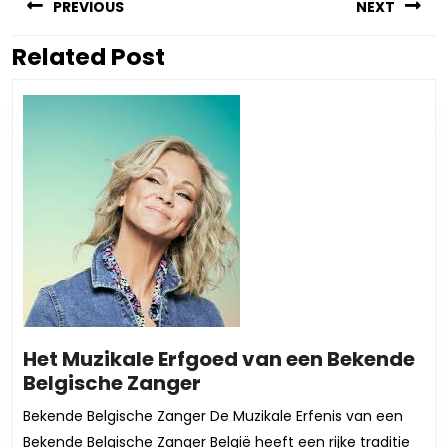
PREVIOUS
NEXT
Related Post
Vorig
Volgend
bericht:
bericht:
Het Muzikale Erfgoed van een Bekende
Het
Belgische Zanger
Muzikale
Bekende Belgische Zanger De Muzikale Erfenis van een
Erfgoed
Bekende Belgische Zanger België heeft een rijke traditie