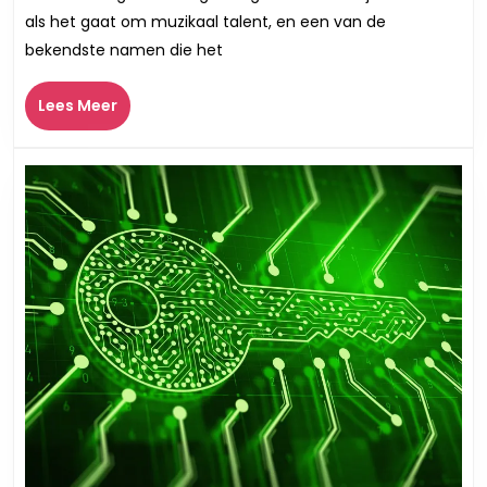
van
als het gaat om muzikaal talent, en een van de
een
bekendste namen die het
Bekende
Belgische
Lees
Lees Meer
Zanger
Meer