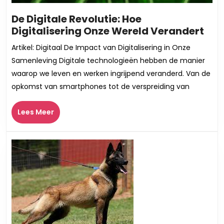
De Digitale Revolutie: Hoe
De
Digitalisering Onze Wereld Verandert
Digi
Artikel: Digitaal De Impact van Digitalisering in Onze
Revo
Samenleving Digitale technologieën hebben de manier
Hoe
waarop we leven en werken ingrijpend veranderd. Van de
Digi
opkomst van smartphones tot de verspreiding van
Onz
Wer
Lees
Lees Meer
Ver
Meer