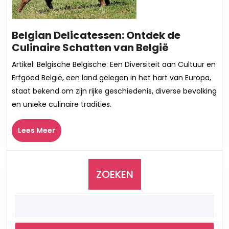
Belgian Delicatessen: Ontdek de
Belgian
Culinaire Schatten van België
Delicatesse
Artikel: Belgische Belgische: Een Diversiteit aan Cultuur en
Ontdek
Erfgoed België, een land gelegen in het hart van Europa,
de
staat bekend om zijn rijke geschiedenis, diverse bevolking
Culinaire
en unieke culinaire tradities.
Schatten
van
Lees
Lees Meer
België
Meer
ZOEKEN