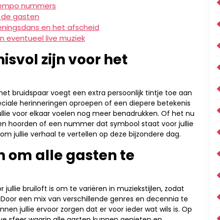
ptempo nummers
 de gasten
ningsdans en het afscheid
n eventueel live muziek
isvol zijn voor het
 het bruidspaar voegt een extra persoonlijk tintje toe aan
eciale herinneringen oproepen of een diepere betekenis
jullie voor elkaar voelen nog meer benadrukken. Of het nu
amen hoorden of een nummer dat symbool staat voor jullie
om jullie verhaal te vertellen op deze bijzondere dag.
n om alle gasten te
 jullie bruiloft is om te variëren in muziekstijlen, zodat
 Door een mix van verschillende genres en decennia te
nen jullie ervoor zorgen dat er voor ieder wat wils is. Op
ieve sfeer waarin alle gasten kunnen genieten en