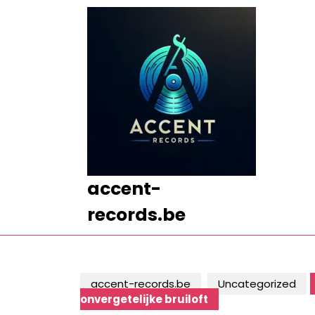
Ga
naar
de
inhoud
Ga
naar
de
inhoud
accent-
records.be
accent-records.be
Uncategorized
onvergetelijke bruiloft