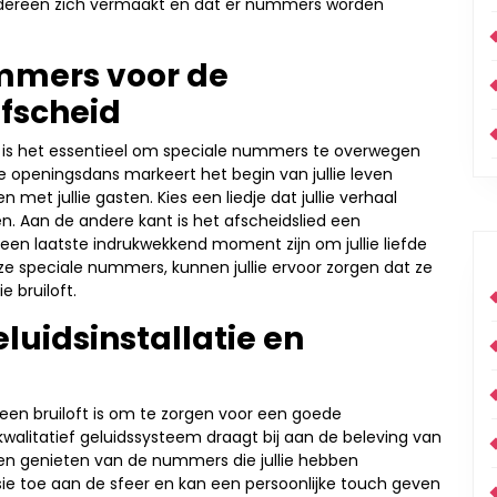
edereen zich vermaakt en dat er nummers worden
mmers voor de
fscheid
oft is het essentieel om speciale nummers te overwegen
e openingsdans markeert het begin van jullie leven
t jullie gasten. Kies een liedje dat jullie verhaal
en. Aan de andere kant is het afscheidslied een
 een laatste indrukwekkend moment zijn om jullie liefde
ze speciale nummers, kunnen jullie ervoor zorgen dat ze
e bruiloft.
luidsinstallatie en
or een bruiloft is om te zorgen voor een goede
 kwalitatief geluidssysteem draagt bij aan de beleving van
nen genieten van de nummers die jullie hebben
ie toe aan de sfeer en kan een persoonlijke touch geven