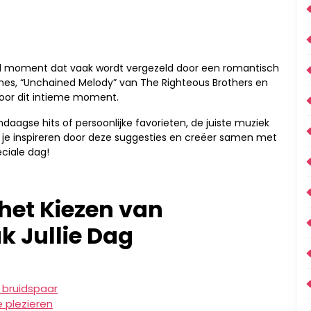
aal moment dat vaak wordt vergezeld door een romantisch
ames, “Unchained Melody” van The Righteous Brothers en
 voor dit intieme moment.
dendaagse hits of persoonlijke favorieten, de juiste muziek
aat je inspireren door deze suggesties en creëer samen met
eciale dag!
 het Kiezen van
ak Jullie Dag
t bruidspaar
e plezieren