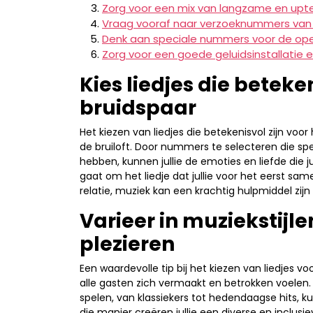
Zorg voor een mix van langzame en u
Vraag vooraf naar verzoeknummers van
Denk aan speciale nummers voor de ope
Zorg voor een goede geluidsinstallatie e
Kies liedjes die beteken
bruidspaar
Het kiezen van liedjes die betekenisvol zijn voor
de bruiloft. Door nummers te selecteren die sp
hebben, kunnen jullie de emoties en liefde die 
gaat om het liedje dat jullie voor het eerst s
relatie, muziek kan een krachtig hulpmiddel zijn 
Varieer in muziekstijle
plezieren
Een waardevolle tip bij het kiezen van liedjes voor
alle gasten zich vermaakt en betrokken voelen.
spelen, van klassiekers tot hedendaagse hits, kun
die manier creëren jullie een diverse en inclus