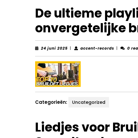
De ultieme playli
onvergetelijke b
24
accent-
24 juni 2025
|
accent-records
|
0 re
juni
records
2025
Categorieën:
Uncategorized
Liedjes voor Brui