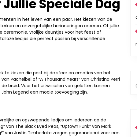
Jullie Speciale Dag
menten in het leven van een paar. Het kiezen van de
erken en onvergetelijke herinneringen creëren. Of jullie
e ceremonie, vrolijke deuntjes voor het feest of
lloze liedjes die perfect passen bij verschillende
k te kiezen die past bij de sfeer en emoties van het
an Pachelbel of “A Thousand Years” van Christina Perri
 de bruid. Voor het uitwisselen van geloften kunnen
van John Legend een mooie toevoeging zijn.
 vrolijke en opzwepende liedjes om iedereen op de
ing” van The Black Eyed Peas, “Uptown Funk” van Mark
ng!” van Justin Timberlake zorgen gegarandeerd voor een