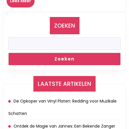
Lees
Lees Meer
Optredens
Meer
in
België
ZOEKEN
Zoeken
LAATSTE ARTIKELEN
De Opkoper van Vinyl Platen: Redding voor Muzikale
Schatten
Ontdek de Magie van Jannes: Een Bekende Zanger