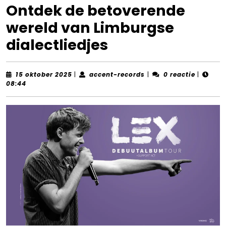
Ontdek de betoverende
wereld van Limburgse
dialectliedjes
15
accent-
15 oktober 2025
|
accent-records
|
0 reactie
|
oktober
records
08:44
2025