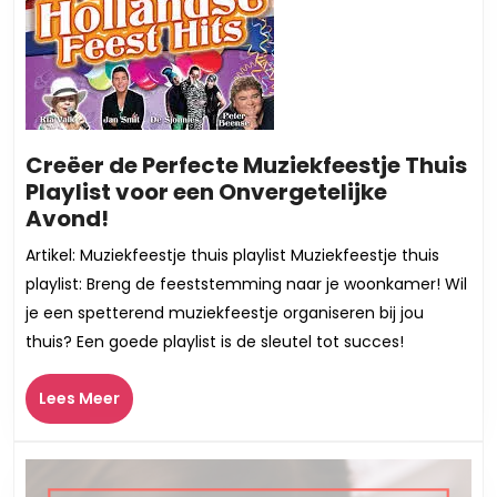
Creëer de Perfecte Muziekfeestje Thuis
Playlist voor een Onvergetelijke
Creëer
Avond!
de
Artikel: Muziekfeestje thuis playlist Muziekfeestje thuis
Perfecte
playlist: Breng de feeststemming naar je woonkamer! Wil
Muziekfeestje
je een spetterend muziekfeestje organiseren bij jou
Thuis
thuis? Een goede playlist is de sleutel tot succes!
Playlist
voor
Lees
Lees Meer
een
Meer
Onvergetelijke
Avond!