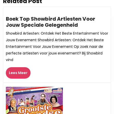
Related Post
Vorig
Volgend
bericht:
bericht:
Boek Top Showbird Artiesten Voor
Boek
Jouw Speciale Gelegenheid
Top
Showbird Artiesten: Ontdek Het Beste Entertainment Voor
Showbird
Jouw Evenement Showbird Artiesten: Ontdek Het Beste
Artiesten
Entertainment Voor Jouw Evenement Op zoek naar de
Voor
perfecte artiesten voor jouw evenement? Bij Showbird
Jouw
vind
Speciale
Gelegenheid
Lees
Lees Meer
Meer