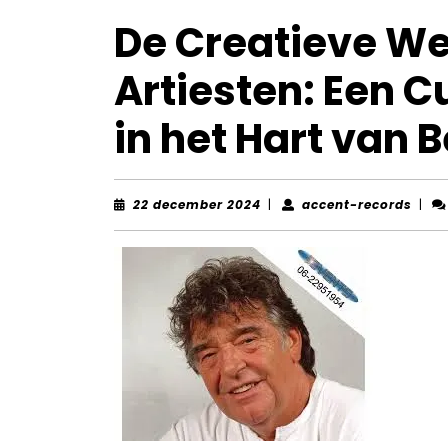
De Creatieve We
Artiesten: Een 
in het Hart van B
22
acce
22 december 2024
|
accent-records
|
december
reco
2024