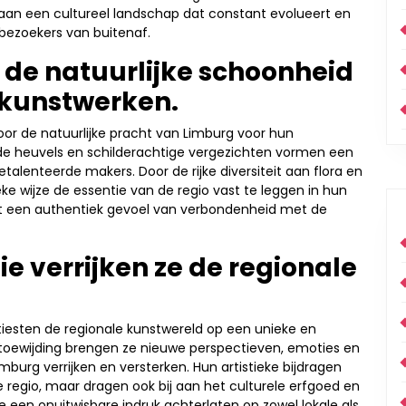
j aan een cultureel landschap dat constant evolueert en
 bezoekers van buitenaf.
t de natuurlijke schoonheid
 kunstwerken.
door de natuurlijke pracht van Limburg voor hun
de heuvels en schilderachtige vergezichten vormen een
etalenteerde makers. Door de rijke diversiteit aan flora en
e wijze de essentie van de regio vast te leggen in hun
et een authentiek gevoel van verbondenheid met de
ie verrijken ze de regionale
rtiesten de regionale kunstwereld op een unieke en
n toewijding brengen ze nieuwe perspectieven, emoties en
mburg verrijken en versterken. Hun artistieke bijdragen
 regio, maar dragen ook bij aan het culturele erfgoed en
ze een onuitwisbare indruk achterlaten op zowel lokale als