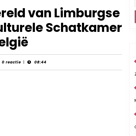
reld van Limburgse
Culturele Schatkamer
elgië
nt-
0 reactie
|
08:44
rds