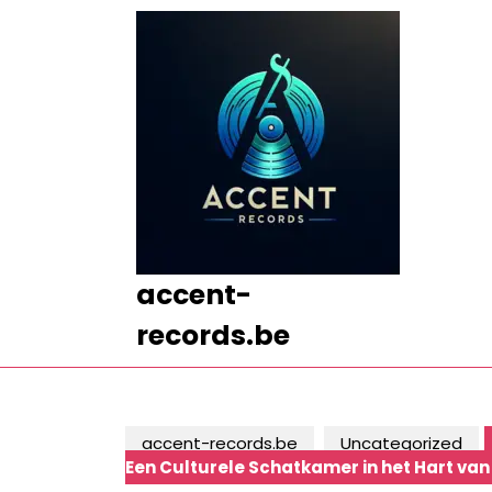
Ga
naar
de
inhoud
Ga
naar
de
inhoud
accent-
records.be
accent-records.be
Uncategorized
Een Culturele Schatkamer in het Hart van