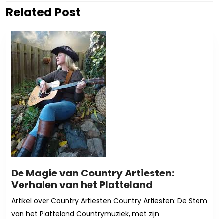
Related Post
Vorig
Volgend
bericht:
bericht:
De Magie van Country Artiesten:
De
Verhalen van het Platteland
Magie
Artikel over Country Artiesten Country Artiesten: De Stem
van
van het Platteland Countrymuziek, met zijn