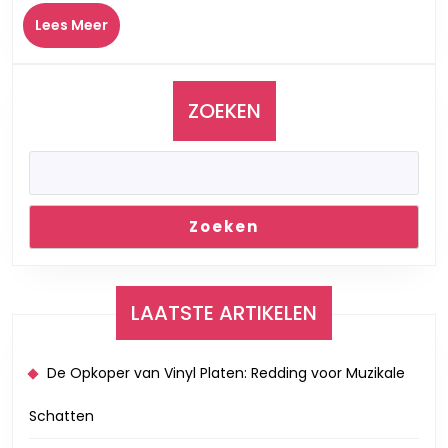
Boeke
Lees
Lees Meer
van
Meer
Jouw
Favori
Arties
ZOEKEN
Zoeken
LAATSTE ARTIKELEN
De Opkoper van Vinyl Platen: Redding voor Muzikale
Schatten