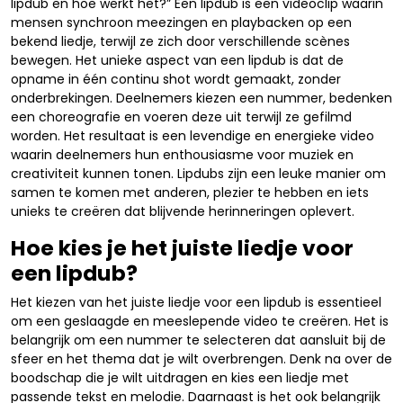
lipdub en hoe werkt het?” Een lipdub is een videoclip waarin
mensen synchroon meezingen en playbacken op een
bekend liedje, terwijl ze zich door verschillende scènes
bewegen. Het unieke aspect van een lipdub is dat de
opname in één continu shot wordt gemaakt, zonder
onderbrekingen. Deelnemers kiezen een nummer, bedenken
een choreografie en voeren deze uit terwijl ze gefilmd
worden. Het resultaat is een levendige en energieke video
waarin deelnemers hun enthousiasme voor muziek en
creativiteit kunnen tonen. Lipdubs zijn een leuke manier om
samen te komen met anderen, plezier te hebben en iets
unieks te creëren dat blijvende herinneringen oplevert.
Hoe kies je het juiste liedje voor
een lipdub?
Het kiezen van het juiste liedje voor een lipdub is essentieel
om een geslaagde en meeslepende video te creëren. Het is
belangrijk om een nummer te selecteren dat aansluit bij de
sfeer en het thema dat je wilt overbrengen. Denk na over de
boodschap die je wilt uitdragen en kies een liedje met
passende tekst en melodie. Daarnaast is het ook belangrijk