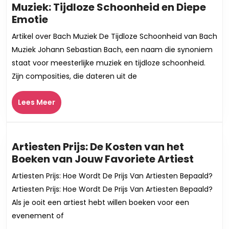
Muziek: Tijdloze Schoonheid en Diepe
De
Emotie
Betoverende
Artikel over Bach Muziek De Tijdloze Schoonheid van Bach
Wereld
Muziek Johann Sebastian Bach, een naam die synoniem
van
staat voor meesterlijke muziek en tijdloze schoonheid.
Bach
Zijn composities, die dateren uit de
Muziek:
Tijdloze
Lees
Lees Meer
Schoonheid
Meer
en
Diepe
Emotie
Artiesten Prijs: De Kosten van het
Arties
Boeken van Jouw Favoriete Artiest
Prijs:
Artiesten Prijs: Hoe Wordt De Prijs Van Artiesten Bepaald?
De
Artiesten Prijs: Hoe Wordt De Prijs Van Artiesten Bepaald?
Koste
Als je ooit een artiest hebt willen boeken voor een
van
evenement of
het