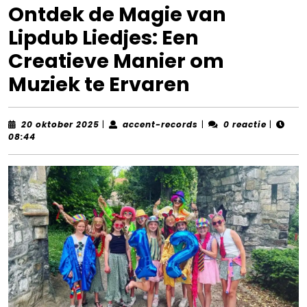
Ontdek de Magie van
Lipdub Liedjes: Een
Creatieve Manier om
Muziek te Ervaren
20
accent-
20 oktober 2025
|
accent-records
|
0 reactie
|
oktober
records
08:44
2025