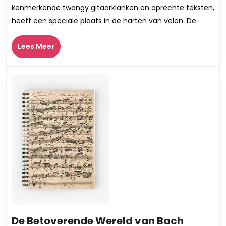
Country
kenmerkende twangy gitaarklanken en oprechte teksten,
Artiesten:
heeft een speciale plaats in de harten van velen. De
Verhalen
van
Lees
Lees Meer
het
Meer
Platteland
De Betoverende Wereld van Bach