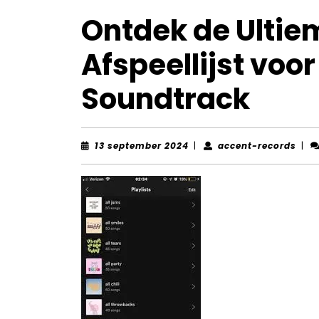
Ontdek de Ultie
Afspeellijst voo
Soundtrack
13
acce
13 september 2024
|
accent-records
|
september
reco
2024