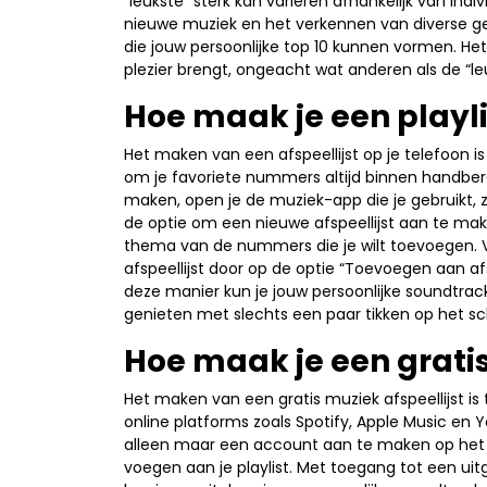
“leukste” sterk kan variëren afhankelijk van i
nieuwe muziek en het verkennen van diverse gen
die jouw persoonlijke top 10 kunnen vormen. Het 
plezier brengt, ongeacht wat anderen als de “le
Hoe maak je een playli
Het maken van een afspeellijst op je telefoon 
om je favoriete nummers altijd binnen handbere
maken, open je de muziek-app die je gebruikt, z
de optie om een nieuwe afspeellijst aan te mak
thema van de nummers die je wilt toevoegen. 
afspeellijst door op de optie “Toevoegen aan a
deze manier kun je jouw persoonlijke soundtrac
genieten met slechts een paar tikken op het sc
Hoe maak je een gratis
Het maken van een gratis muziek afspeellijst is
online platforms zoals Spotify, Apple Music en 
alleen maar een account aan te maken op het
voegen aan je playlist. Met toegang tot een uitgeb