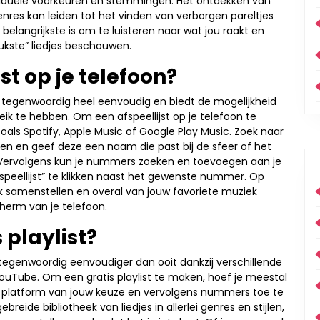
ndividuele voorkeuren en stemmingen. Het ontdekken van
res kan leiden tot het vinden van verborgen pareltjes
belangrijkste is om te luisteren naar wat jou raakt en
ukste” liedjes beschouwen.
st op je telefoon?
is tegenwoordig heel eenvoudig en biedt de mogelijkheid
ik te hebben. Om een afspeellijst op je telefoon te
oals Spotify, Apple Music of Google Play Music. Zoek naar
en en geef deze een naam die past bij de sfeer of het
Vervolgens kun je nummers zoeken en toevoegen aan je
fspeellijst” te klikken naast het gewenste nummer. Op
k samenstellen en overal van jouw favoriete muziek
herm van je telefoon.
 playlist?
 tegenwoordig eenvoudiger dan ooit dankzij verschillende
YouTube. Om een gratis playlist te maken, hoef je meestal
 platform van jouw keuze en vervolgens nummers toe te
reide bibliotheek van liedjes in allerlei genres en stijlen,