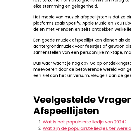
rust te komen of nostalgische hits om terug te d
elke stemming en gelegenheid.
Het mooie van muziek afspeellijsten is dat ze 
platforms zoals Spotify, Apple Music en YouTu
delen met vrienden en zelfs ontdekken welke li
Een goede muziek afspeellijst kan dienen als de
achtergrondmuziek voor feestjes of gewoon als s
samenstellen van een persoonlijke mixtape, ma
Dus waar wacht je nog op? Ga op ontdekkingstoc
meevoeren door de betoverende wereld van gelui
een ziel aan het universum, vleugels aan de gee
Veelgestelde Vrage
Afspeellijsten
Wat is het populairste liedje van 2024?
Wat zijn de populairste liedjes ter werel