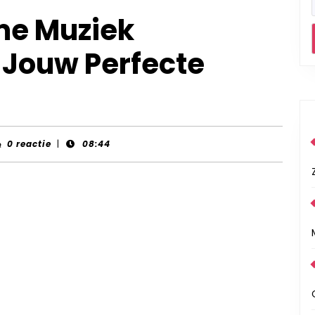
me Muziek
r Jouw Perfecte
nt-
0 reactie
|
08:44
rds