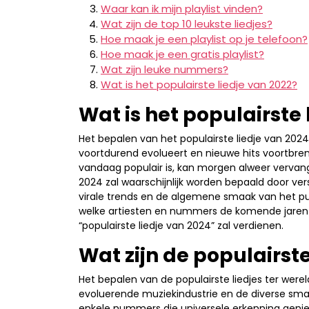
Waar kan ik mijn playlist vinden?
Wat zijn de top 10 leukste liedjes?
Hoe maak je een playlist op je telefoon?
Hoe maak je een gratis playlist?
Wat zijn leuke nummers?
Wat is het populairste liedje van 2022?
Wat is het populairste 
Het bepalen van het populairste liedje van 202
voortdurend evolueert en nieuwe hits voortbre
vandaag populair is, kan morgen alweer vervang
2024 zal waarschijnlijk worden bepaald door vers
virale trends en de algemene smaak van het p
welke artiesten en nummers de komende jaren zul
“populairste liedje van 2024” zal verdienen.
Wat zijn de populairste
Het bepalen van de populairste liedjes ter were
evoluerende muziekindustrie en de diverse smake
enkele nummers die universele erkenning genie