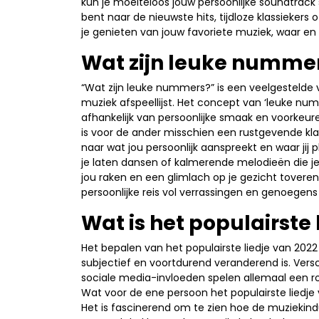
kun je moeiteloos jouw persoonlijke soundtrack 
bent naar de nieuwste hits, tijdloze klassiekers
je genieten van jouw favoriete muziek, waar en 
Wat zijn leuke numme
“Wat zijn leuke nummers?” is een veelgestelde 
muziek afspeellijst. Het concept van ‘leuke numme
afhankelijk van persoonlijke smaak en voorkeu
is voor de ander misschien een rustgevende klas
naar wat jou persoonlijk aanspreekt en waar jij 
je laten dansen of kalmerende melodieën die je
jou raken en een glimlach op je gezicht tovere
persoonlijke reis vol verrassingen en genoegen
Wat is het populairste 
Het bepalen van het populairste liedje van 20
subjectief en voortdurend veranderend is. Versc
sociale media-invloeden spelen allemaal een ro
Wat voor de ene persoon het populairste liedje v
Het is fascinerend om te zien hoe de muziekind