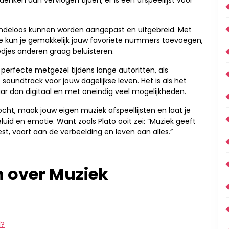
enken aan vervlogen tijden, er is een afspeellijst voor
eindeloos kunnen worden aangepast en uitgebreid. Met
be kun je gemakkelijk jouw favoriete nummers toevoegen,
edjes anderen graag beluisteren.
 perfecte metgezel tijdens lange autoritten, als
oundtrack voor jouw dagelijkse leven. Het is als het
ar dan digitaal en met oneindig veel mogelijkheden.
ht, maak jouw eigen muziek afspeellijsten en laat je
d en emotie. Want zoals Plato ooit zei: “Muziek geeft
st, vaart aan de verbeelding en leven aan alles.”
n over Muziek
d?