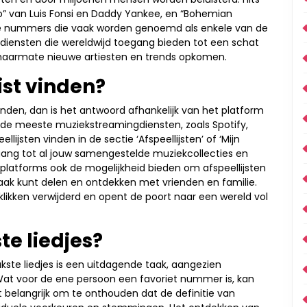
o” van Luis Fonsi en Daddy Yankee, en “Bohemian
e nummers die vaak worden genoemd als enkele van de
gdiensten die wereldwijd toegang bieden tot een schat
 naarmate nieuwe artiesten en trends opkomen.
ist vinden?
 vinden, dan is het antwoord afhankelijk van het platform
p de meeste muziekstreamingdiensten, zoals Spotify,
lijsten vinden in de sectie ‘Afspeellijsten’ of ‘Mijn
toegang tot al jouw samengestelde muziekcollecties en
latforms ook de mogelijkheid bieden om afspeellijsten
ak kunt delen en ontdekken met vrienden en familie.
 klikken verwijderd en opent de poort naar een wereld vol
te liedjes?
ukste liedjes is een uitdagende taak, aangezien
 Wat voor de ene persoon een favoriet nummer is, kan
t belangrijk om te onthouden dat de definitie van