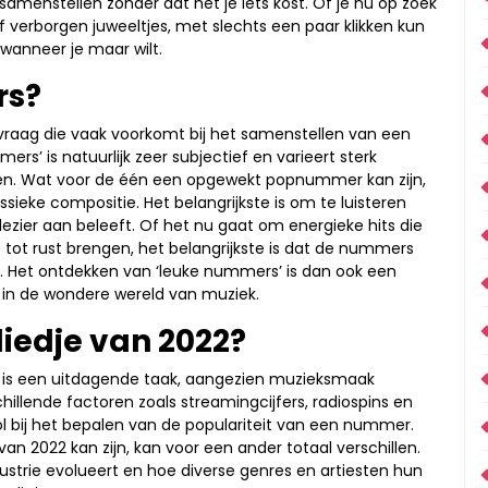
samenstellen zonder dat het je iets kost. Of je nu op zoek
 of verborgen juweeltjes, met slechts een paar klikken kun
wanneer je maar wilt.
rs?
vraag die vaak voorkomt bij het samenstellen van een
rs’ is natuurlijk zeer subjectief en varieert sterk
ren. Wat voor de één een opgewekt popnummer kan zijn,
sieke compositie. Het belangrijkste is om te luisteren
plezier aan beleeft. Of het nu gaat om energieke hits die
 tot rust brengen, het belangrijkste is dat de nummers
n. Het ontdekken van ‘leuke nummers’ is dan ook een
s in de wondere wereld van muziek.
liedje van 2022?
22 is een uitdagende taak, aangezien muzieksmaak
hillende factoren zoals streamingcijfers, radiospins en
l bij het bepalen van de populariteit van een nummer.
an 2022 kan zijn, kan voor een ander totaal verschillen.
ustrie evolueert en hoe diverse genres en artiesten hun