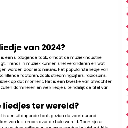
liedje van 2024?
4 is een uitdagende taak, omdat de muziekindustrie
ngt. Trends in muziek kunnen snel veranderen en wat
en worden door iets nieuws. Het populairste liedje van
chillende factoren, zoals streamingcijfers, radiospins,
ubliek op dat moment. Het is een kwestie van afwachten
len domineren en welk liedje uiteindelijk de titel van
 liedjes ter wereld?
ld is een uitdagende taak, gezien de voortdurend
n van luisteraars over de hele wereld. Toch zijn er
ten en door miljoenen mensen worden beluisterd. Hits