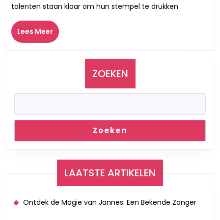
talenten staan klaar om hun stempel te drukken
De
Nieuwe
Lees
Lees Meer
Stemmen
Meer
van
Morgen
ZOEKEN
Zoeken
LAATSTE ARTIKELEN
Ontdek de Magie van Jannes: Een Bekende Zanger