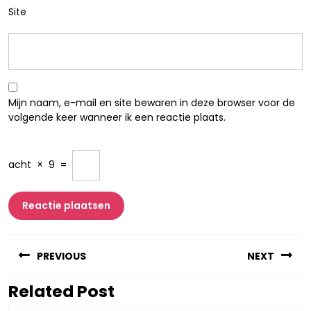
Site
Mijn naam, e-mail en site bewaren in deze browser voor de
volgende keer wanneer ik een reactie plaats.
acht
×
9
=
Berichtnavigatie
PREVIOUS
NEXT
Related Post
Vorig
Volgend
bericht:
bericht: