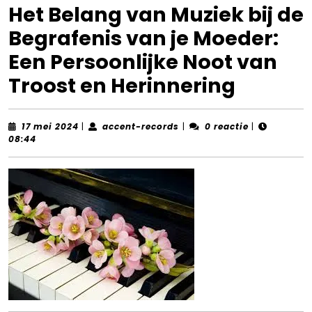
Het Belang van Muziek bij de
Begrafenis van je Moeder:
Een Persoonlijke Noot van
Troost en Herinnering
17
accent-
17 mei 2024
|
accent-records
|
0 reactie
|
mei
records
08:44
2024