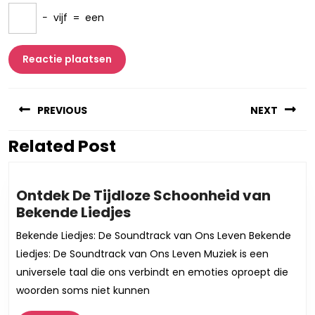
−
vijf
=
een
Berichtnavigatie
PREVIOUS
NEXT
Related Post
Vorig
Volgend
bericht:
bericht:
Ontdek De Tijdloze Schoonheid van
Ontdek
Bekende Liedjes
De
Bekende Liedjes: De Soundtrack van Ons Leven Bekende
Tijdloze
Liedjes: De Soundtrack van Ons Leven Muziek is een
Schoonheid
universele taal die ons verbindt en emoties oproept die
van
woorden soms niet kunnen
Bekende
Liedjes