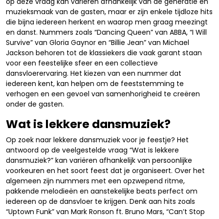
op deze vraag kan variëren afhankelijk van de generatie en
muzieksmaak van de gasten, maar er zijn enkele tijdloze hits
die bijna iedereen herkent en waarop men graag meezingt
en danst. Nummers zoals “Dancing Queen” van ABBA, “I Will
Survive” van Gloria Gaynor en “Billie Jean” van Michael
Jackson behoren tot de klassiekers die vaak garant staan
voor een feestelijke sfeer en een collectieve
dansvloerervaring. Het kiezen van een nummer dat
iedereen kent, kan helpen om de feeststemming te
verhogen en een gevoel van samenhorigheid te creëren
onder de gasten.
Wat is lekkere dansmuziek?
Op zoek naar lekkere dansmuziek voor je feestje? Het
antwoord op de veelgestelde vraag “Wat is lekkere
dansmuziek?” kan variëren afhankelijk van persoonlijke
voorkeuren en het soort feest dat je organiseert. Over het
algemeen zijn nummers met een opzwepend ritme,
pakkende melodieën en aanstekelijke beats perfect om
iedereen op de dansvloer te krijgen. Denk aan hits zoals
“Uptown Funk” van Mark Ronson ft. Bruno Mars, “Can’t Stop