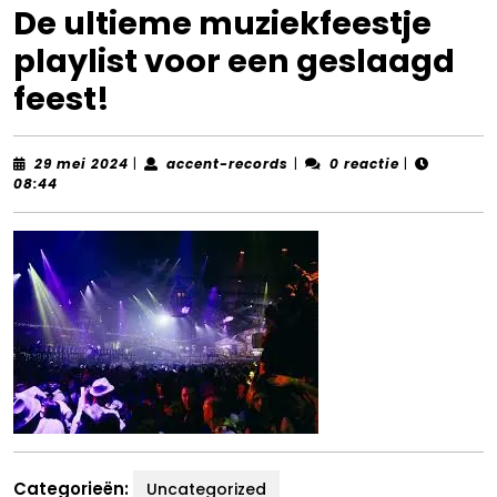
De ultieme muziekfeestje
playlist voor een geslaagd
feest!
29
accent-
29 mei 2024
|
accent-records
|
0 reactie
|
mei
records
08:44
2024
Categorieën:
Uncategorized