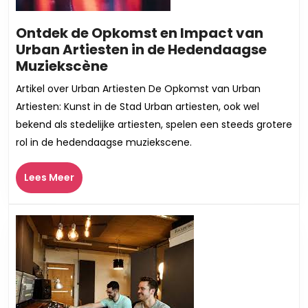
Ontdek de Opkomst en Impact van
Urban Artiesten in de Hedendaagse
Ontdek
Muziekscène
de
Artikel over Urban Artiesten De Opkomst van Urban
Opkomst
Artiesten: Kunst in de Stad Urban artiesten, ook wel
en
bekend als stedelijke artiesten, spelen een steeds grotere
Impact
rol in de hedendaagse muziekscene.
van
Urban
Lees
Lees Meer
Artiesten
Meer
in
de
Hedendaagse
Muziekscène