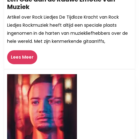
De
Muziek
Tijdloze
Artikel over Rock Liedjes De Tijdloze Kracht van Rock
Kracht
Liedjes Rockmuziek heeft altijd een speciale plaats
van
ingenomen in de harten van muziekliefhebbers over de
Rock
hele wereld. Met zijn kenmerkende gitaarriffs,
Liedjes:
Een
Lees
Lees Meer
Ode
Meer
aan
de
Rauwe
Emotie
van
Muziek