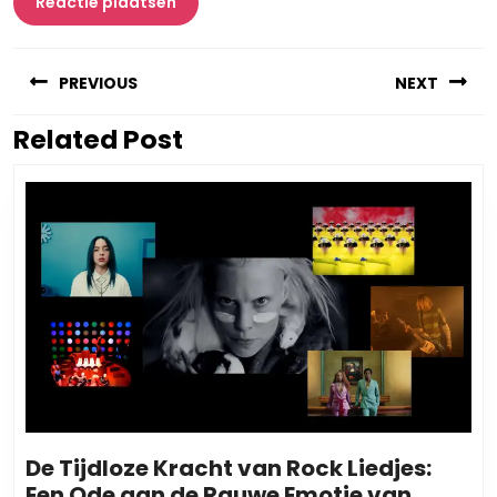
Berichtnavigatie
PREVIOUS
NEXT
Related Post
Vorig
Volgend
bericht:
bericht:
De Tijdloze Kracht van Rock Liedjes:
Een Ode aan de Rauwe Emotie van