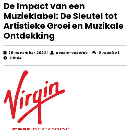
De Impact van een
Muzieklabel: De Sleutel tot
Artistieke Groei en Muzikale
Ontdekking
18
accent-
18 november 2023
|
accent-records
|
0 reactie
|
november
records
08:44
2023