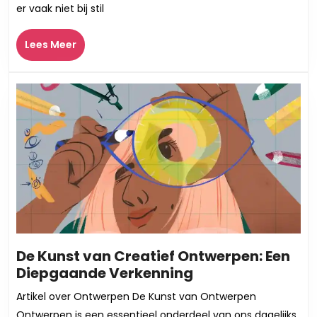
er vaak niet bij stil
Zangers:
Prijzen
Lees
Lees Meer
en
Meer
Tarieven
in
de
Muziekindustrie
De Kunst van Creatief Ontwerpen: Een
De
Diepgaande Verkenning
Kunst
Artikel over Ontwerpen De Kunst van Ontwerpen
van
Ontwerpen is een essentieel onderdeel van ons dagelijks