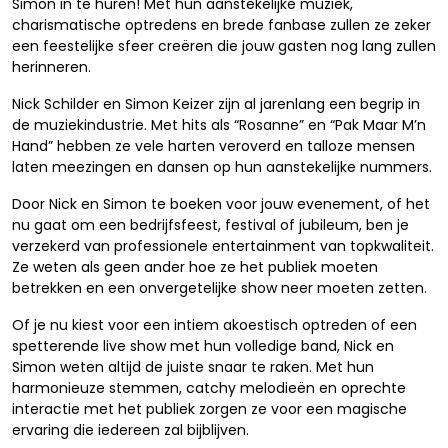
Simon in te huren! Met hun aanstekelijke muziek,
charismatische optredens en brede fanbase zullen ze zeker
een feestelijke sfeer creëren die jouw gasten nog lang zullen
herinneren.
Nick Schilder en Simon Keizer zijn al jarenlang een begrip in
de muziekindustrie. Met hits als “Rosanne” en “Pak Maar M’n
Hand” hebben ze vele harten veroverd en talloze mensen
laten meezingen en dansen op hun aanstekelijke nummers.
Door Nick en Simon te boeken voor jouw evenement, of het
nu gaat om een bedrijfsfeest, festival of jubileum, ben je
verzekerd van professionele entertainment van topkwaliteit.
Ze weten als geen ander hoe ze het publiek moeten
betrekken en een onvergetelijke show neer moeten zetten.
Of je nu kiest voor een intiem akoestisch optreden of een
spetterende live show met hun volledige band, Nick en
Simon weten altijd de juiste snaar te raken. Met hun
harmonieuze stemmen, catchy melodieën en oprechte
interactie met het publiek zorgen ze voor een magische
ervaring die iedereen zal bijblijven.