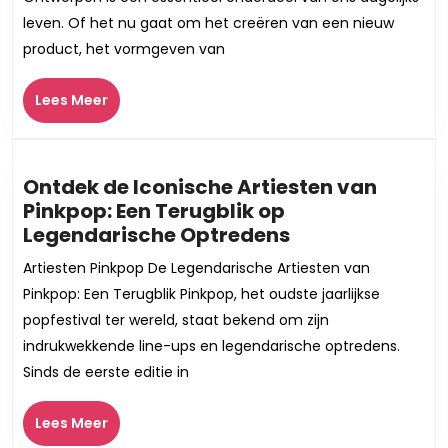
Creatief
leven. Of het nu gaat om het creëren van een nieuw
Ontwerpen:
product, het vormgeven van
Een
Diepgaande
Lees
Lees Meer
Verkenning
Meer
Ontdek de Iconische Artiesten van
Pinkpop: Een Terugblik op
Ontdek
Legendarische Optredens
de
Artiesten Pinkpop De Legendarische Artiesten van
Iconische
Pinkpop: Een Terugblik Pinkpop, het oudste jaarlijkse
Artiesten
popfestival ter wereld, staat bekend om zijn
van
indrukwekkende line-ups en legendarische optredens.
Pinkpop:
Sinds de eerste editie in
Een
Terugblik
Lees
op
Lees Meer
Meer