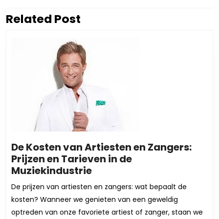
Related Post
Vorig
Volgend
bericht:
bericht:
De Kosten van Artiesten en Zangers:
Prijzen en Tarieven in de
De
Muziekindustrie
Kosten
De prijzen van artiesten en zangers: wat bepaalt de
van
kosten? Wanneer we genieten van een geweldig
Artiesten
optreden van onze favoriete artiest of zanger, staan we
en