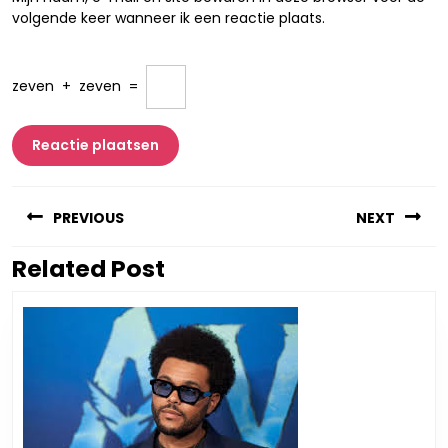
volgende keer wanneer ik een reactie plaats.
zeven
+
zeven
=
Berichtnavigatie
PREVIOUS
NEXT
Related Post
Vorig
Volgend
bericht:
bericht: