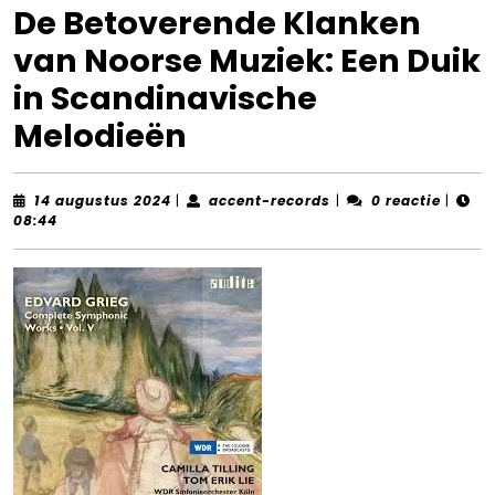
De Betoverende Klanken
van Noorse Muziek: Een Duik
in Scandinavische
Melodieën
14
accent-
14 augustus 2024
|
accent-records
|
0 reactie
|
augustus
records
08:44
2024