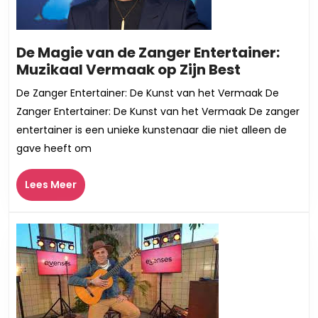
De Magie van de Zanger Entertainer:
De
Muzikaal Vermaak op Zijn Best
Magie
De Zanger Entertainer: De Kunst van het Vermaak De
van
Zanger Entertainer: De Kunst van het Vermaak De zanger
de
entertainer is een unieke kunstenaar die niet alleen de
Zanger
gave heeft om
Entertaine
Muzikaal
Lees
Lees Meer
Vermaak
Meer
op
Zijn
Best