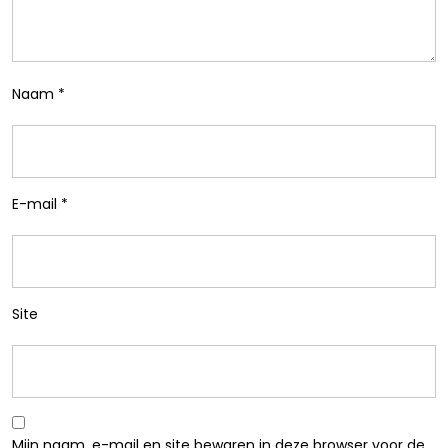
Naam
*
E-mail
*
Site
Mijn naam, e-mail en site bewaren in deze browser voor de