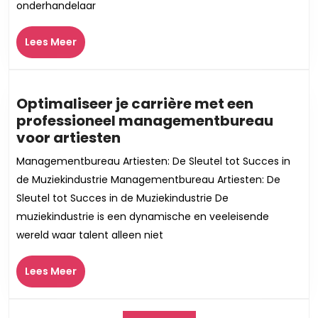
onderhandelaar
Manager
in
Lees
de
Lees Meer
Meer
Belgische
Muziekind
Optimaliseer je carrière met een
professioneel managementbureau
Optimaliseer
voor artiesten
je
Managementbureau Artiesten: De Sleutel tot Succes in
carrière
de Muziekindustrie Managementbureau Artiesten: De
met
Sleutel tot Succes in de Muziekindustrie De
een
muziekindustrie is een dynamische en veeleisende
professioneel
wereld waar talent alleen niet
managementbureau
voor
Lees
artiesten
Lees Meer
Meer