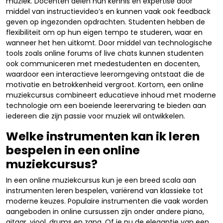
muziek. Docenten delen hun kennis en expertise door
middel van instructievideo’s en kunnen vaak ook feedback
geven op ingezonden opdrachten. Studenten hebben de
flexibiliteit om op hun eigen tempo te studeren, waar en
wanneer het hen uitkomt. Door middel van technologische
tools zoals online forums of live chats kunnen studenten
ook communiceren met medestudenten en docenten,
waardoor een interactieve leeromgeving ontstaat die de
motivatie en betrokkenheid vergroot. Kortom, een online
muziekcursus combineert educatieve inhoud met moderne
technologie om een boeiende leerervaring te bieden aan
iedereen die zijn passie voor muziek wil ontwikkelen.
Welke instrumenten kan ik leren
bespelen in een online
muziekcursus?
In een online muziekcursus kun je een breed scala aan
instrumenten leren bespelen, variërend van klassieke tot
moderne keuzes. Populaire instrumenten die vaak worden
aangeboden in online cursussen zijn onder andere piano,
gitaar, viool, drums en zang. Of je nu de elegantie van een