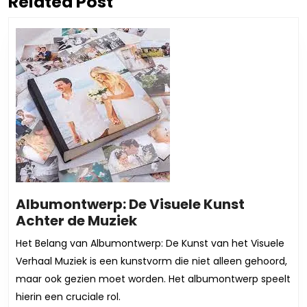
Related Post
Vorig
Volgend
bericht:
bericht:
Albumontwerp: De Visuele Kunst
Albumontwerp:
Achter de Muziek
De
Het Belang van Albumontwerp: De Kunst van het Visuele
Visuele
Verhaal Muziek is een kunstvorm die niet alleen gehoord,
Kunst
maar ook gezien moet worden. Het albumontwerp speelt
Achter
hierin een cruciale rol.
de