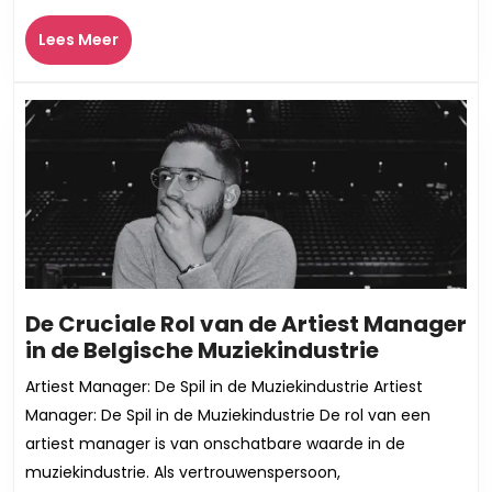
Muziek
Lees
Lees Meer
Meer
De Cruciale Rol van de Artiest Manager
De
in de Belgische Muziekindustrie
Cruciale
Artiest Manager: De Spil in de Muziekindustrie Artiest
Rol
Manager: De Spil in de Muziekindustrie De rol van een
van
artiest manager is van onschatbare waarde in de
de
muziekindustrie. Als vertrouwenspersoon,
Artiest