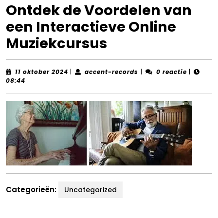
Ontdek de Voordelen van
een Interactieve Online
Muziekcursus
11
accent-
11 oktober 2024
|
accent-records
|
0 reactie
|
oktober
records
08:44
2024
Categorieën:
Uncategorized