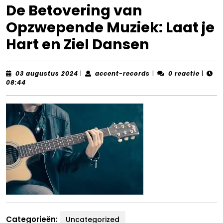
De Betovering van
Opzwepende Muziek: Laat je
Hart en Ziel Dansen
03
accent-
03 augustus 2024
|
accent-records
|
0 reactie
|
augustus
records
08:44
2024
Categorieën:
Uncategorized