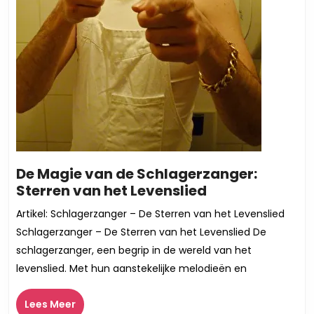
De Magie van de Schlagerzanger:
De
Sterren van het Levenslied
Magie
Artikel: Schlagerzanger – De Sterren van het Levenslied
van
Schlagerzanger – De Sterren van het Levenslied De
de
schlagerzanger, een begrip in de wereld van het
Schlagerzange
levenslied. Met hun aanstekelijke melodieën en
Sterren
van
Lees
Lees Meer
het