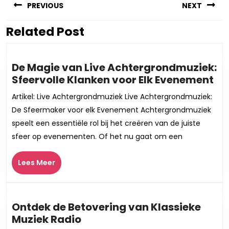
PREVIOUS
NEXT
Related Post
Vorig
Volgend
bericht:
bericht:
De Magie van Live Achtergrondmuziek:
De
Sfeervolle Klanken voor Elk Evenement
Ma
Artikel: Live Achtergrondmuziek Live Achtergrondmuziek:
va
De Sfeermaker voor elk Evenement Achtergrondmuziek
Liv
speelt een essentiële rol bij het creëren van de juiste
Ac
sfeer op evenementen. Of het nu gaat om een
Sf
Kl
Lees
Lees Meer
vo
Meer
Elk
Ev
Ontdek de Betovering van Klassieke
Ontdek
Muziek Radio