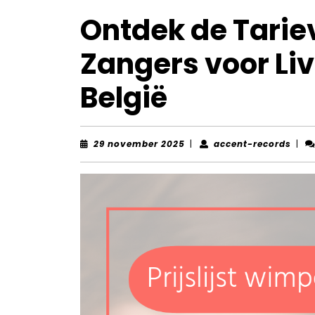
Ontdek de Tarieve
Zangers voor Li
België
29
acce
29 november 2025
|
accent-records
|
november
reco
2025