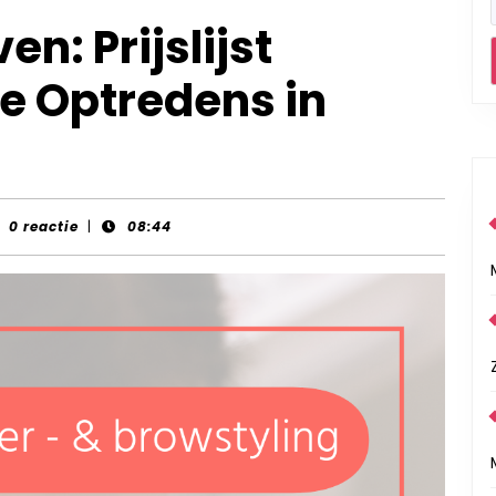
n: Prijslijst
ve Optredens in
nt-
0 reactie
|
08:44
rds