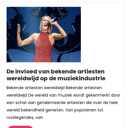
De invloed van bekende artiesten
De
wereldwijd op de muziekindustrie
invloed
Bekende artiesten wereldwijd Bekende artiesten
van
wereldwijd De wereld van muziek wordt gekenmerkt door
bekend
een schat aan getalenteerde artiesten die over de hele
artiest
wereld bekendheid genieten. Van popsterren tot
wereldw
rocklegendes, van
op
de