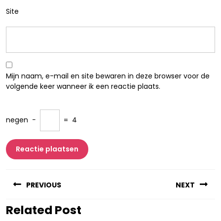
Site
Mijn naam, e-mail en site bewaren in deze browser voor de
volgende keer wanneer ik een reactie plaats.
negen
−
=
4
Berichtnavigatie
PREVIOUS
NEXT
Related Post
Vorig
Volgend