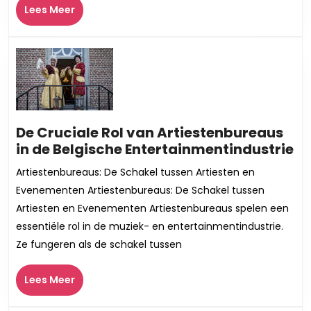
Lees
muzieki
Lees Meer
Meer
De Cruciale Rol van Artiestenbureaus
De
in de Belgische Entertainmentindustrie
Cr
Artiestenbureaus: De Schakel tussen Artiesten en
Ro
Evenementen Artiestenbureaus: De Schakel tussen
v
Artiesten en Evenementen Artiestenbureaus spelen een
Ar
essentiële rol in de muziek- en entertainmentindustrie.
in
Ze fungeren als de schakel tussen
de
Be
Lees
En
Lees Meer
Meer