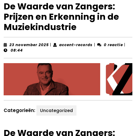
De Waarde van Zangers:
Prijzen en Erkenning in de
Muziekindustrie
23
accent-
23 november 2025
|
accent-records
|
0 reactie
|
november
records
08:44
2025
Categorieën:
Uncategorized
De Waarde van Zangers: