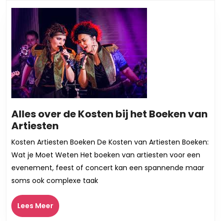
bericht:
bericht:
Alles over de Kosten bij het Boeken van
Alles
Artiesten
over
Kosten Artiesten Boeken De Kosten van Artiesten Boeken:
de
Wat je Moet Weten Het boeken van artiesten voor een
Kosten
evenement, feest of concert kan een spannende maar
bij
soms ook complexe taak
het
Boeken
Lees
Lees Meer
van
Meer
Artiesten