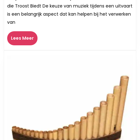
voor
die Troost Biedt De keuze van muziek tijdens een uitvaart
een
is een belangrijk aspect dat kan helpen bij het verwerken
Troostrijke
van
Uitvaart
Lees
Lees Meer
Meer