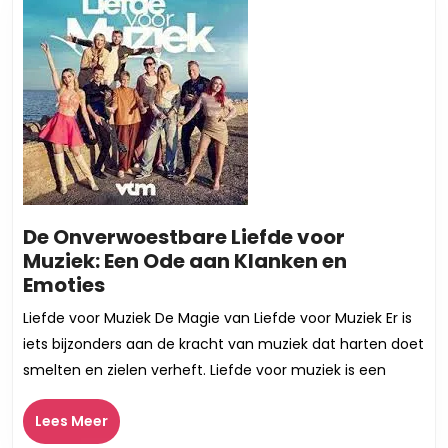
artiesten
De Onverwoestbare Liefde voor
Muziek: Een Ode aan Klanken en
De
Emoties
Onverwoestbare
Liefde voor Muziek De Magie van Liefde voor Muziek Er is
Liefde
iets bijzonders aan de kracht van muziek dat harten doet
voor
smelten en zielen verheft. Liefde voor muziek is een
Muziek:
Een
Lees
Lees Meer
Ode
Meer