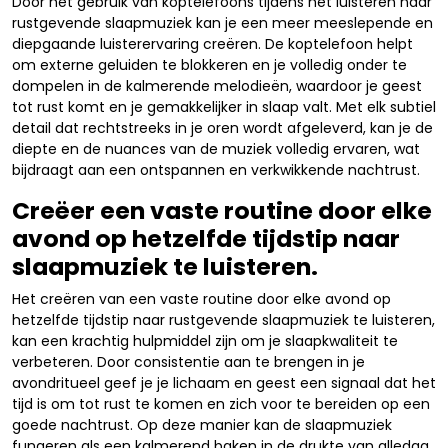
Door het gebruik van koptelefoons tijdens het luisteren naar
rustgevende slaapmuziek kan je een meer meeslepende en
diepgaande luisterervaring creëren. De koptelefoon helpt
om externe geluiden te blokkeren en je volledig onder te
dompelen in de kalmerende melodieën, waardoor je geest
tot rust komt en je gemakkelijker in slaap valt. Met elk subtiel
detail dat rechtstreeks in je oren wordt afgeleverd, kan je de
diepte en de nuances van de muziek volledig ervaren, wat
bijdraagt aan een ontspannen en verkwikkende nachtrust.
Creëer een vaste routine door elke
avond op hetzelfde tijdstip naar
slaapmuziek te luisteren.
Het creëren van een vaste routine door elke avond op
hetzelfde tijdstip naar rustgevende slaapmuziek te luisteren,
kan een krachtig hulpmiddel zijn om je slaapkwaliteit te
verbeteren. Door consistentie aan te brengen in je
avondritueel geef je je lichaam en geest een signaal dat het
tijd is om tot rust te komen en zich voor te bereiden op een
goede nachtrust. Op deze manier kan de slaapmuziek
fungeren als een kalmerend baken in de drukte van alledag,