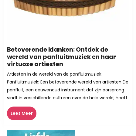
Betoverende klanken: Ontdek de
wereld van panfluitmuziek en haar
Betoverende
virtuoze artiesten
klanken:
Artiesten in de wereld van de panfluitmuziek
Ontdek
Panfluitmuziek: Een betoverende wereld van artiesten De
de
panfluit, een eeuwenoud instrument dat zijn oorsprong
wereld
vindt in verschillende culturen over de hele wereld, heeft
van
panfluitmuziek
Lees
Lees Meer
en
Meer
haar
virtuoze