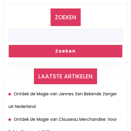
aan
Klanken
en
ZOEKEN
Emoties
Zoeken
LAATSTE ARTIKELEN
Ontdek de Magie van Jannes: Een Bekende Zanger
uit Nederland
Ontdek de Magie van Clouseau Merchandise: Voor