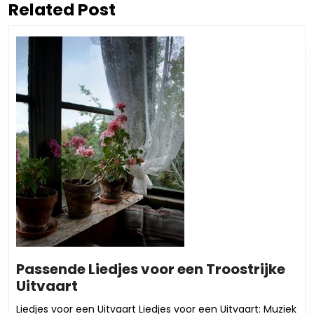
Related Post
Vorig
Volgend
bericht:
bericht:
Passende Liedjes voor een Troostrijke
Passende
Uitvaart
Liedjes
Liedjes voor een Uitvaart Liedjes voor een Uitvaart: Muziek