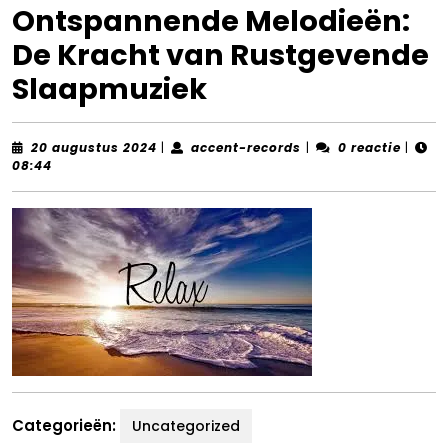
Ontspannende Melodieën:
De Kracht van Rustgevende
Slaapmuziek
20
accent-
20 augustus 2024
|
accent-records
|
0 reactie
|
augustus
records
08:44
2024
Categorieën:
Uncategorized