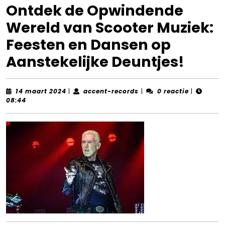
Ontdek de Opwindende
Wereld van Scooter Muziek:
Feesten en Dansen op
Aanstekelijke Deuntjes!
14
accent-
14 maart 2024
|
accent-records
|
0 reactie
|
maart
records
08:44
2024