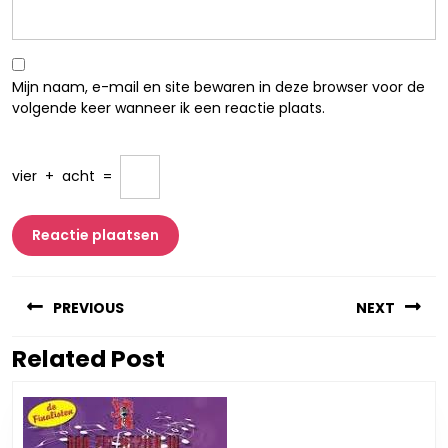
Mijn naam, e-mail en site bewaren in deze browser voor de
volgende keer wanneer ik een reactie plaats.
vier
+
acht
=
Berichtnavigatie
PREVIOUS
NEXT
Related Post
Vorig
Volgend
bericht:
bericht: