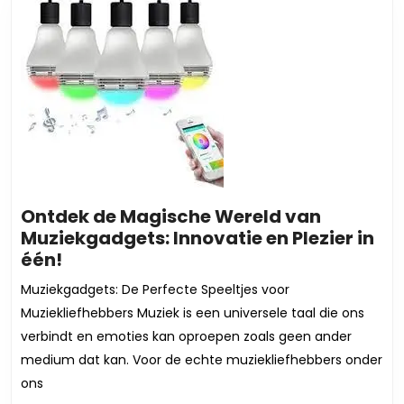
Ontdek de Magische Wereld van
Muziekgadgets: Innovatie en Plezier in
Ontdek
één!
de
Muziekgadgets: De Perfecte Speeltjes voor
Magische
Muziekliefhebbers Muziek is een universele taal die ons
Wereld
verbindt en emoties kan oproepen zoals geen ander
van
medium dat kan. Voor de echte muziekliefhebbers onder
Muziekgadgets:
ons
Innovatie