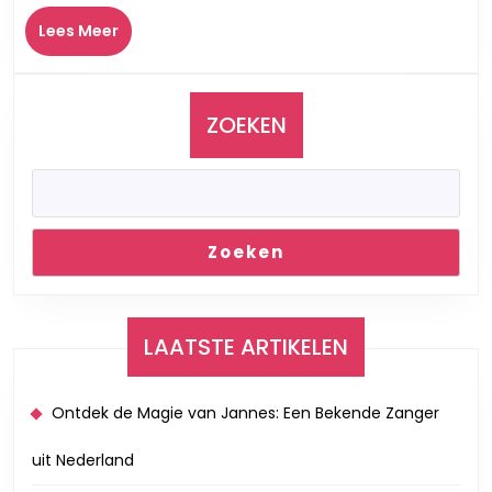
en
Plezier
Lees
Lees Meer
Meer
in
één!
ZOEKEN
Zoeken
LAATSTE ARTIKELEN
Ontdek de Magie van Jannes: Een Bekende Zanger
uit Nederland