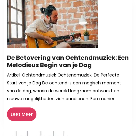
Verscheidenheid
De Betovering van Ochtendmuziek: Een
De
Melodieus Begin van je Dag
Betovering
Artikel: Ochtendmuziek Ochtendmuziek: De Perfecte
van
Start van je Dag De ochtend is een magisch moment
Ochtendmuzie
van de dag, waarin de wereld langzaam ontwaakt en
Een
nieuwe mogelijkheden zich aandienen. Een manier
Melodieus
Begin
Lees
Lees Meer
van
Meer
je
Dag