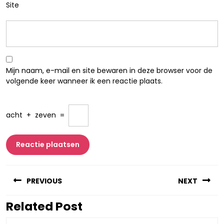
Site
Mijn naam, e-mail en site bewaren in deze browser voor de
volgende keer wanneer ik een reactie plaats.
acht
+
zeven
=
Berichtnavigatie
PREVIOUS
NEXT
Related Post
Vorig
Volgend
bericht:
bericht: