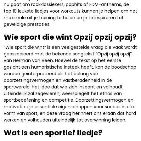
nu gaat om rockklassiekers, pophits of EDM-anthems, de
top 10 leukste liedjes voor workouts kunnen je helpen om het
maximale uit je training te halen en je te inspireren tot
geweldige prestaties.
Wie sport die wint Opzij opzij opzij?
“Wie sport die wint” is een veelgestelde vraag die vaak wordt
geassocieerd met de bekende songtekst “Opzij opzij opzij”
van Herman van Veen. Hoewel de tekst op het eerste
gezicht een humoristische insteek heeft, kan de boodschap
worden geïnterpreteerd als het belang van
doorzettingsvermogen en vastberadenheid in de
sportwereld. Het idee dat wie zich inspant en volhoudt
uiteindelijk zal zegevieren, weerspiegelt het ethos van
sportbeoefening en competitie. Doorzettingsvermogen en
motivatie zijn essentiële eigenschappen voor succes in elke
vorm van sport, en deze vraag herinnert ons eraan dat hard
werken en volhouden uiteindelijk tot overwinning leiden.
Wat is een sportief liedje?