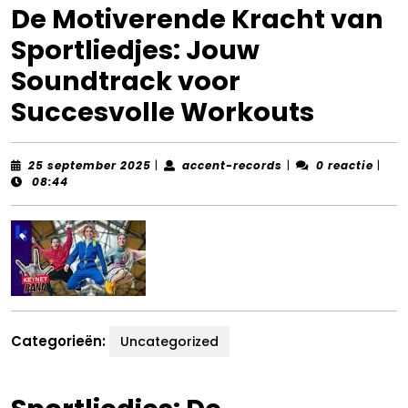
De Motiverende Kracht van
Sportliedjes: Jouw
Soundtrack voor
Succesvolle Workouts
25
accent-
25 september 2025
|
accent-records
|
0 reactie
|
september
records
08:44
2025
Categorieën:
Uncategorized