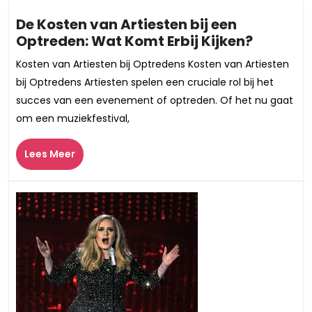
De Kosten van Artiesten bij een
De
Optreden: Wat Komt Erbij Kijken?
Kosten
Kosten van Artiesten bij Optredens Kosten van Artiesten
van
bij Optredens Artiesten spelen een cruciale rol bij het
Artieste
succes van een evenement of optreden. Of het nu gaat
bij
om een muziekfestival,
een
Optrede
Lees
Lees Meer
Wat
Meer
Komt
Erbij
Kijken?