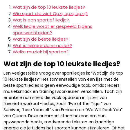
Wat zijn de top 10 leukste liedjes?
Wie sport die wint Opzij opzij opzij?
Wat is een sportief liedje?
Welk liedje wordt er gespeeld tijdens
sportwedstrijden?
Wat zijn de beste liedjes?
Wat is lekkere dansmuziek?
Welke muziek bij sporten?
Wat zijn de top 10 leukste liedjes?
Een veelgestelde vraag over sportliedjes is: “Wat zijn de top
10 leukste liedjes?” Het samenstellen van een lijst met de
beste sportliedjes is geen eenvoudige taak, omdat ieders
muzieksmaak en trainingsvoorkeuren verschillen. Toch zijn
er enkele nummers die vaak opduiken in lijsten van
favoriete workout-liedjes, zoals “Eye of the Tiger” van
Survivor, “Lose Yourself” van Eminem en “We Will Rock You”
van Queen. Deze nummers staan bekend om hun
opzwepende beats, motiverende teksten en krachtige
energie die je tijdens het sporten kunnen stimuleren. Of het