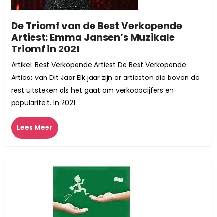
De Triomf van de Best Verkopende
Artiest: Emma Jansen’s Muzikale
De
Triomf in 2021
Triomf
Artikel: Best Verkopende Artiest De Best Verkopende
van
Artiest van Dit Jaar Elk jaar zijn er artiesten die boven de
de
rest uitsteken als het gaat om verkoopcijfers en
Best
populariteit. In 2021
Verkopende
Artiest:
Lees
Lees Meer
Emma
Meer
Jansen’s
Muzikale
Triomf
in
2021