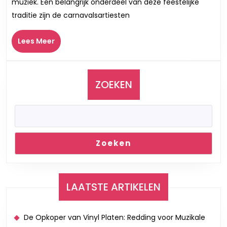
muziek. Een belangrijk onderdeel van deze feestelijke
de
traditie zijn de carnavalsartiesten
To
Ze
Lees
Lees Meer
Meer
ZOEKEN
Zoeken
LAATSTE ARTIKELEN
De Opkoper van Vinyl Platen: Redding voor Muzikale