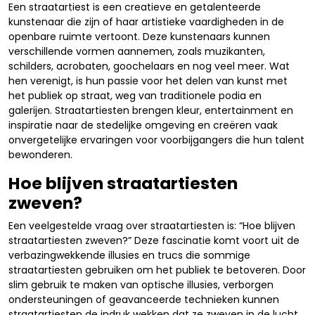
Een straatartiest is een creatieve en getalenteerde
kunstenaar die zijn of haar artistieke vaardigheden in de
openbare ruimte vertoont. Deze kunstenaars kunnen
verschillende vormen aannemen, zoals muzikanten,
schilders, acrobaten, goochelaars en nog veel meer. Wat
hen verenigt, is hun passie voor het delen van kunst met
het publiek op straat, weg van traditionele podia en
galerijen. Straatartiesten brengen kleur, entertainment en
inspiratie naar de stedelijke omgeving en creëren vaak
onvergetelijke ervaringen voor voorbijgangers die hun talent
bewonderen.
Hoe blijven straatartiesten
zweven?
Een veelgestelde vraag over straatartiesten is: “Hoe blijven
straatartiesten zweven?” Deze fascinatie komt voort uit de
verbazingwekkende illusies en trucs die sommige
straatartiesten gebruiken om het publiek te betoveren. Door
slim gebruik te maken van optische illusies, verborgen
ondersteuningen of geavanceerde technieken kunnen
straatartiesten de indruk wekken dat ze zweven in de lucht,