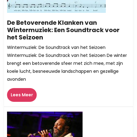
De Betoverende Klanken van
Wintermuziek: Een Soundtrack voor
De
het Seizoen
Betoverende
Wintermuziek: De Soundtrack van het Seizoen
Klanken
Wintermuziek: De Soundtrack van het Seizoen De winter
van
brengt een betoverende sfeer met zich mee, met zijn
Wintermuziek:
koele lucht, besneeuwde landschappen en gezellige
Een
avonden
Soundtrack
voor
Lees
het
Lees Meer
Meer
Seizoen