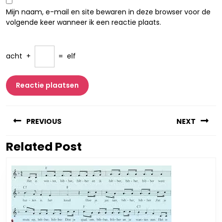
Mijn naam, e-mail en site bewaren in deze browser voor de
volgende keer wanneer ik een reactie plaats.
acht
+
=
elf
Berichtnavigatie
PREVIOUS
NEXT
Related Post
Vorig
Volgend
bericht:
bericht: