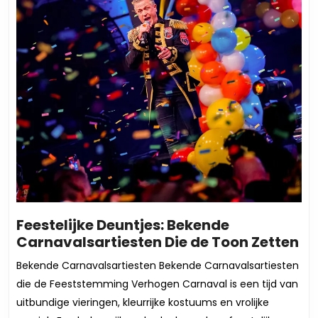
Feestelijke Deuntjes: Bekende
Fe
Carnavalsartiesten Die de Toon Zetten
De
Bekende Carnavalsartiesten Bekende Carnavalsartiesten
Be
die de Feeststemming Verhogen Carnaval is een tijd van
Ca
uitbundige vieringen, kleurrijke kostuums en vrolijke
Di