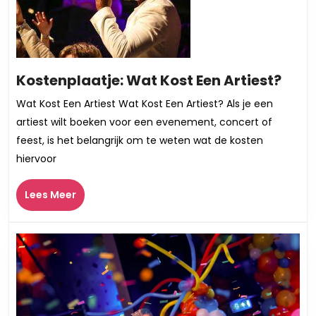
Kost
Kostenplaatje: Wat Kost Een Artiest?
Wat
Wat Kost Een Artiest Wat Kost Een Artiest? Als je een
Kost
artiest wilt boeken voor een evenement, concert of
Een
feest, is het belangrijk om te weten wat de kosten
Arti
hiervoor
Lees
Lees Meer
Meer