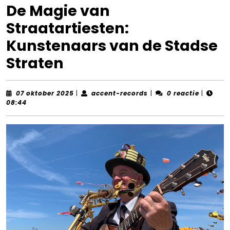
De Magie van
Straatartiesten:
Kunstenaars van de Stadse
Straten
07
accent-
07 oktober 2025
|
accent-records
|
0 reactie
|
oktober
records
08:44
2025