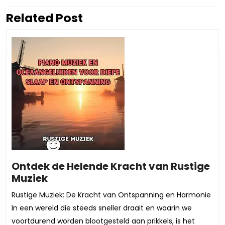
Related Post
Vorig
Volgend
bericht:
bericht:
Ontdek de Helende Kracht van Rustige
Ontdek
Muziek
de
Rustige Muziek: De Kracht van Ontspanning en Harmonie
Helende
In een wereld die steeds sneller draait en waarin we
Kracht
voortdurend worden blootgesteld aan prikkels, is het