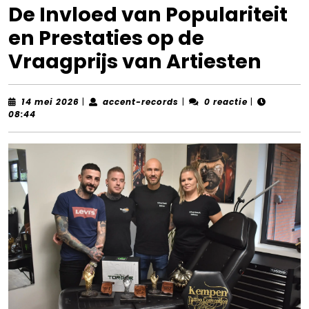
De Invloed van Populariteit
en Prestaties op de
Vraagprijs van Artiesten
14
accent-
14 mei 2026
|
accent-records
|
0 reactie
|
mei
records
08:44
2026