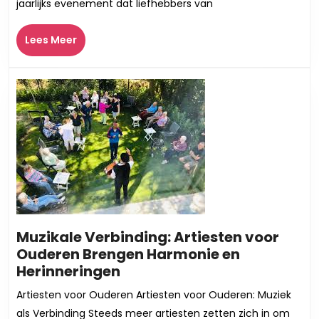
jaarlijks evenement dat liefhebbers van
Klara
Top
Lees
Lees Meer
100
Meer
Klassieke
Muziek
2018
Muzikale Verbinding: Artiesten voor
Ouderen Brengen Harmonie en
Muzikale
Herinneringen
Verbinding:
Artiesten voor Ouderen Artiesten voor Ouderen: Muziek
Artiesten
als Verbinding Steeds meer artiesten zetten zich in om