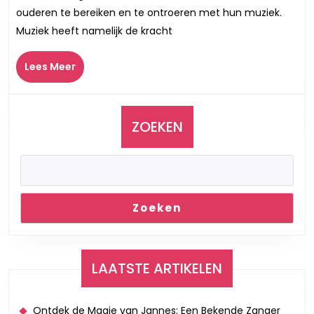
voor
ouderen te bereiken en te ontroeren met hun muziek.
Ouderen
Muziek heeft namelijk de kracht
Brengen
Harmonie
Lees
Lees Meer
en
Meer
Herinneringen
ZOEKEN
Zoeken
LAATSTE ARTIKELEN
Ontdek de Magie van Jannes: Een Bekende Zanger