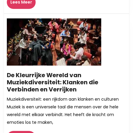
Lees
Lees Meer
Meer
De Kleurrijke Wereld van
Muziekdiversiteit: Klanken die
De
Verbinden en Verrijken
Kleurrijke
Muziekdiversiteit: een rijkdom aan klanken en culturen
Wereld
Muziek is een universele taal die mensen over de hele
van
wereld met elkaar verbindt. Het heeft de kracht om
Muziekdiversiteit:
emoties los te maken,
Klanken
die