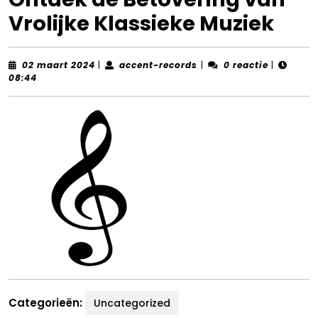
Vrolijke Klassieke Muziek
02
accent-
02 maart 2024
|
accent-records
|
0 reactie
|
maart
records
08:44
2024
Categorieën:
Uncategorized