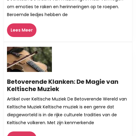
Magie
om emoties te raken en herinneringen op te roepen.
van
Beroemde liedjes hebben de
Beroemde
Liedjes
Lees
Lees Meer
Meer
Betoverende Klanken: De Magie van
Betoverende
Keltische Muziek
Klanken:
Artikel over Keltische Muziek De Betoverende Wereld van
De
Keltische Muziek Keltische muziek is een genre dat
Magie
diepgeworteld is in de rijke culturele tradities van de
van
Keltische volkeren. Met zijn kenmerkende
Keltische
Muziek