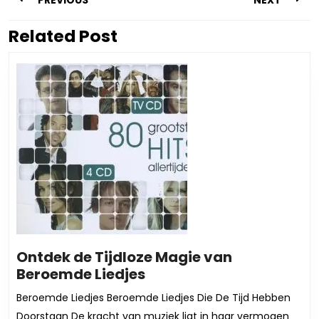
PREVIOUS
NEXT
Related Post
Vorig
Volgend
bericht:
bericht:
Ontdek de Tijdloze Magie van
Ontdek
Beroemde Liedjes
de
Beroemde Liedjes Beroemde Liedjes Die De Tijd Hebben
Tijdloze
Doorstaan De kracht van muziek ligt in haar vermogen